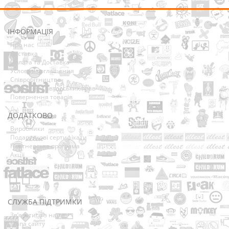
ІНФОРМАЦІЯ
Про нас
Доставка
Оплата та Доставка
Условия соглашения
Співробітництво
Володарям авторських прав
Повернення товарів
ДОДАТКОВО
Виробники
Подарункові сертифікати
Партнерська програма
Акції
СЛУЖБА ПІДТРИМКИ
Зв’язатися з нами
Мапа сайту