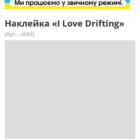
Наклейка «I Love Drifting»
(Арт.: s645)