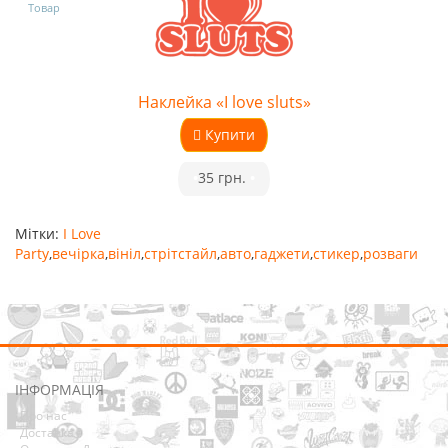
Товар
Наклейка «I love sluts»
Купити
•
35 грн.
•
Мітки:
I Love
Party
,
вечірка
,
вініл
,
стрітстайл
,
авто
,
гаджети
,
стикер
,
розваги
ІНФОРМАЦІЯ
Про нас
Доставка