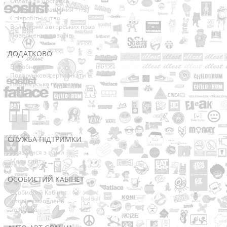
Оплата та Доставка
Условия соглашения
Співробітництво
Володарям авторських прав
Повернення товарів
ДОДАТКОВО
Виробники
Подарункові сертифікати
Партнерська програма
Акції
СЛУЖБА ПІДТРИМКИ
Зв’язатися з нами
Мапа сайту
ОСОБИСТИЙ КАБІНЕТ
Особистий Кабінет
Історія замовлень
Розсилка