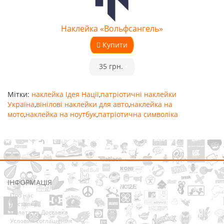
Наклейка «Вольфсангель»
Купити
•
35 грн.
•
Мітки:
наклейка Ідея Нації
,
патріотичні наклейки
Україна
,
вінілові наклейки для авто
,
наклейка на
мото
,
наклейка на ноутбук
,
патріотична символіка
ІНФОРМАЦІЯ
Про нас
Доставка
Оплата та Доставка
Условия соглашения