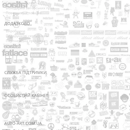
Співробітництво
Володарям авторських прав
Повернення товарів
ДОДАТКОВО
Виробники
Подарункові сертифікати
Партнерська програма
Акції
СЛУЖБА ПІДТРИМКИ
Зв’язатися з нами
Мапа сайту
ОСОБИСТИЙ КАБІНЕТ
Особистий Кабінет
Історія замовлень
Розсилка
AUTO-ART.COM.UA