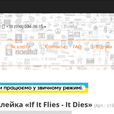
:
+38 (098) 034-38-15
Як клеїти
Контакти
FAQ
Відгуки
ейка «If It Flies - It Dies»
(Арт.: s1