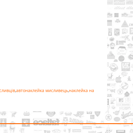
сливців
,
автонаклейка мисливець
,
наклейка на