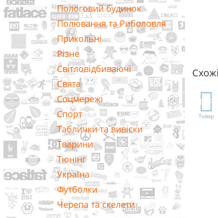
Пологовий будинок
Полювання та Риболовля
Прикольні
Різне
Світловідбиваючі
Схож
Свята
Соцмережі
TOP
Спорт
Товар
Таблички та вивіски
Тварини
Тюнінг
Україна
Футболки
Черепа та скелети