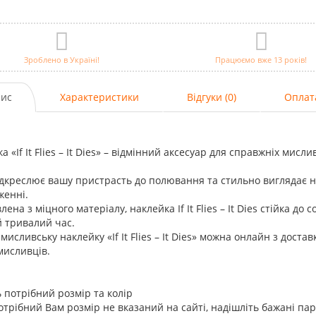
Зроблено в Україні!
Працюємо вже 13 років!
ис
Характеристики
Відгуки (0)
Оплат
а «If It Flies – It Dies» – відмінний аксесуар для справжніх мисли
дкреслює вашу пристрасть до полювання та стильно виглядає на
женні.
ена з міцного матеріалу, наклейка If It Flies – It Dies стійка до с
 тривалий час.
мисливську наклейку «If It Flies – It Dies» можна онлайн з доста
мисливців.
 потрібний розмір та колір
трібний Вам розмір не вказаний на сайті, надішліть бажані па