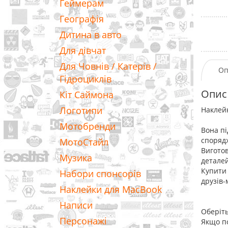
Геймерам
Географія
Дитина в авто
Для дівчат
Для Човнів / Катерів /
Оп
Гідроциклів
Опис
Кіт Саймона
Логотипи
Наклейк
Мотобренди
Вона пі
споряд
МотоСтайл
Виготовл
Музика
деталей
Купити 
Набори спонсорів
друзів-
Наклейки для MacBook
Написи
Оберіть
Персонажі
Якщо по