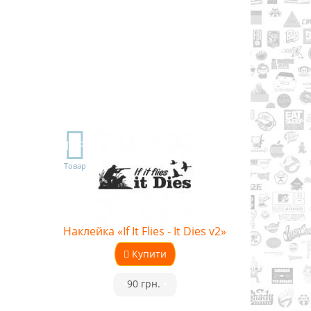
TOP
Товар
Наклейка «If It Flies - It Dies v2»
Купити
•
90 грн.
•