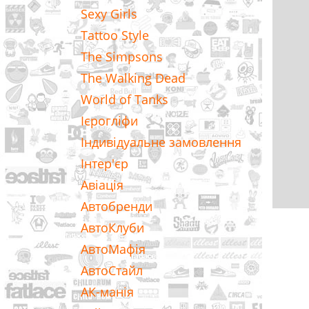
Sexy Girls
Tattoo Style
The Simpsons
The Walking Dead
World of Tanks
Ієрогліфи
Індивідуальне замовлення
Інтер'єр
Авіація
Автобренди
АвтоКлуби
АвтоМафія
АвтоСтайл
АК-манія