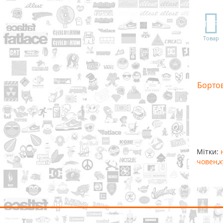
TOP
Товар
Бортов
Мітки:
човен
,
к