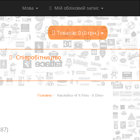
Мова
Мій обліковий запис
Товарів: 0 (0 грн.)
Співробітництво
Головна
Наклейка «If It Flies - It Dies»
687)