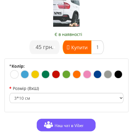
Є в наявності
•
45 грн.
•
Купити
*
Колір:
Розмір (ВхШ)