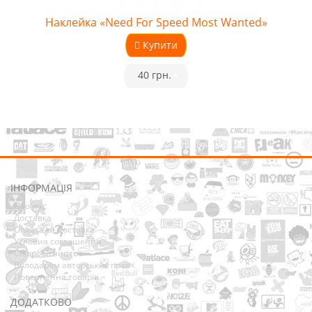
Наклейка «Need For Speed Most Wanted»
Купити
•
40 грн.
•
ІНФОРМАЦІЯ
Про нас
Доставка
Оплата та Доставка
Условия соглашения
Співробітництво
Володарям авторських прав
Повернення товарів
ДОДАТКОВО