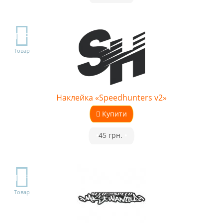
TOP
Товар
Наклейка «Speedhunters v2»
Купити
•
45 грн.
•
TOP
Товар