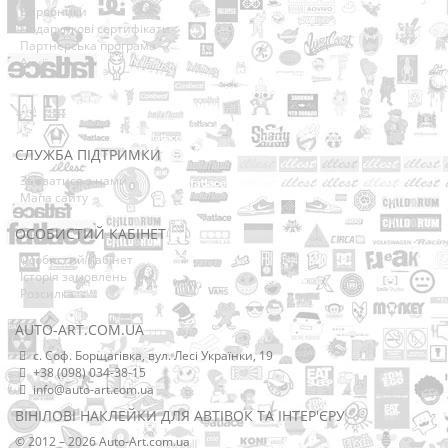
Виробники
Подарункові сертифікати
Партнерська програма
Акції
СЛУЖБА ПІДТРИМКИ
Зв’язатися з нами
Мапа сайту
ОСОБИСТИЙ КАБІНЕТ
Особистий Кабінет
Історія замовлень
Розсилка
AUTO-ART.COM.UA
с. Соф. Борщагівка, вул. Лесі Українки, 19
+38 (098) 034-38-15
info@auto-art.com.ua
ВІНІЛОВІ НАКЛЕЙКИ ДЛЯ АВТІВОК ТА ІНТЕР'ЄРУ
© 2012 – 2026 Auto-Art.com.ua