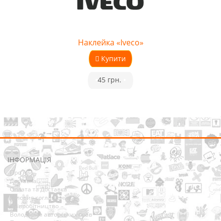
Наклейка «Iveco»
Купити
•
45 грн.
•
ІНФОРМАЦІЯ
Про нас
Доставка
Оплата та Доставка
Условия соглашения
Співробітництво
Володарям авторських прав