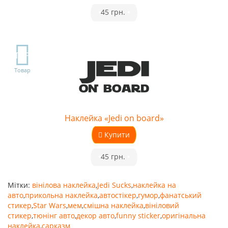
•
45 грн.
•
TOP
Товар
Наклейка «Jedi on board»
Купити
•
45 грн.
•
Мітки:
вінілова наклейка
,
Jedi Sucks
,
наклейка на
авто
,
прикольна наклейка
,
автостікер
,
гумор
,
фанатський
стикер
,
Star Wars
,
мем
,
смішна наклейка
,
вініловий
стикер
,
тюнінг авто
,
декор авто
,
funny sticker
,
оригінальна
наклейка
,
сарказм