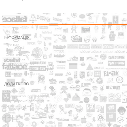
ІНФОРМАЦІЯ
Про нас
Доставка
Оплата та Доставка
Условия соглашения
Співробітництво
Володарям авторських прав
Повернення товарів
ДОДАТКОВО
Виробники
Подарункові сертифікати
Партнерська програма
Акції