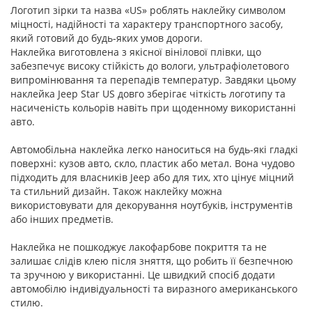
Логотип зірки та назва «US» роблять наклейку символом
міцності, надійності та характеру транспортного засобу,
який готовий до будь-яких умов дороги.
Наклейка виготовлена з якісної вінілової плівки, що
забезпечує високу стійкість до вологи, ультрафіолетового
випромінювання та перепадів температур. Завдяки цьому
наклейка Jeep Star US довго зберігає чіткість логотипу та
насиченість кольорів навіть при щоденному використанні
авто.
Автомобільна наклейка легко наноситься на будь-які гладкі
поверхні: кузов авто, скло, пластик або метал. Вона чудово
підходить для власників Jeep або для тих, хто цінує міцний
та стильний дизайн. Також наклейку можна
використовувати для декорування ноутбуків, інструментів
або інших предметів.
Наклейка не пошкоджує лакофарбове покриття та не
залишає слідів клею після зняття, що робить її безпечною
та зручною у використанні. Це швидкий спосіб додати
автомобілю індивідуальності та виразного американського
стилю.