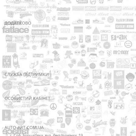
Співробітництво
Володарям авторських прав
Повернення товарів
ДОДАТКОВО
Виробники
Подарункові сертифікати
Партнерська програма
Акції
СЛУЖБА ПІДТРИМКИ
Зв’язатися з нами
Мапа сайту
ОСОБИСТИЙ КАБІНЕТ
Особистий Кабінет
Історія замовлень
Розсилка
AUTO-ART.COM.UA
с. Соф. Борщагівка, вул. Лесі Українки, 19