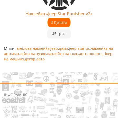
Наклейка «Jeep Star Punisher v2»
Купити
•
45 грн.
•
Мітки:
вінілова наклейка
,
jeep
,
джип
,
jeep star us
,
наклейка на
авто
,
наклейка на кузов
,
наклейка на скло
,
авто тюнінг
,
стікер
на машину
,
декор авто
ІНФОРМАЦІЯ
Про нас
Доставка
Оплата та Доставка
Условия соглашения