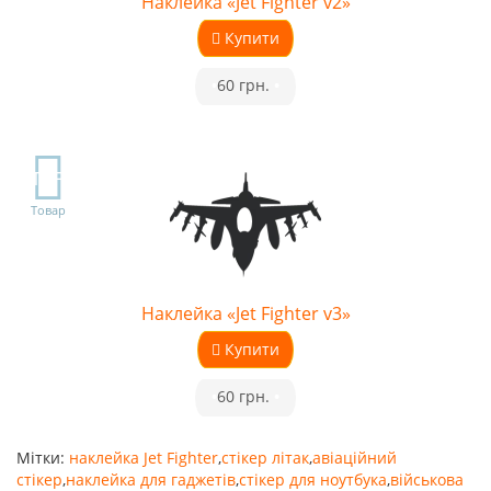
Наклейка «Jet Fighter v2»
Купити
•
60 грн.
•
TOP
Товар
Наклейка «Jet Fighter v3»
Купити
•
60 грн.
•
Мітки:
наклейка Jet Fighter
,
стікер літак
,
авіаційний
стікер
,
наклейка для гаджетів
,
стікер для ноутбука
,
військова