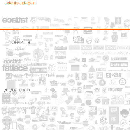
авіація
,
авіафан
ІНФОРМАЦІЯ
Про нас
Доставка
Оплата та Доставка
Условия соглашения
Співробітництво
Володарям авторських прав
Повернення товарів
ДОДАТКОВО
Виробники
Подарункові сертифікати
Партнерська програма
Акції