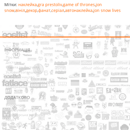
Мітки:
наклейка
,
gra prestoliv
,
game of thrones
,
jon
snow
,
вініл
,
декор
,
фанат
,
серіал
,
автонаклейка
,
jon snow lives
ІНФОРМАЦІЯ
Про нас
Доставка
Оплата та Доставка
Условия соглашения
Співробітництво
Володарям авторських прав
Повернення товарів
ДОДАТКОВО
Виробники
Подарункові сертифікати
Партнерська програма
Акції