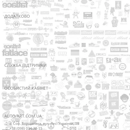
Володарям авторських прав
Повернення товарів
ДОДАТКОВО
Виробники
Подарункові сертифікати
Партнерська програма
Акції
СЛУЖБА ПІДТРИМКИ
Зв’язатися з нами
Мапа сайту
ОСОБИСТИЙ КАБІНЕТ
Особистий Кабінет
Історія замовлень
Розсилка
AUTO-ART.COM.UA
с. Соф. Борщагівка, вул. Лесі Українки, 19
+38 (098) 034-38-15