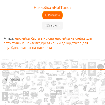
Наклейка «НоГГано»
Купити
•
35 грн.
•
Мітки:
наклейка Каста
,
вінілова наклейка
,
наклейка для
авто
,
стильна наклейка
,
креативний декор
,
стікер для
ноутбука
,
прикольна наклейка
ІНФОРМАЦІЯ
Про нас
Доставка
Оплата та Доставка
Условия соглашения
Співробітництво