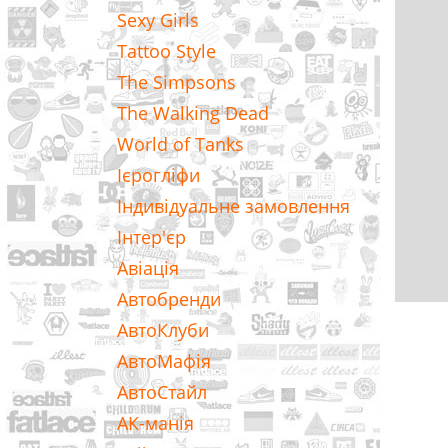
Sexy Girls
Tattoo Style
The Simpsons
The Walking Dead
World of Tanks
Ієрогліфи
Індивідуальне замовлення
Інтер'єр
Авіація
Автобренди
АвтоКлуби
АвтоМафія
АвтоСтайл
АК-манія