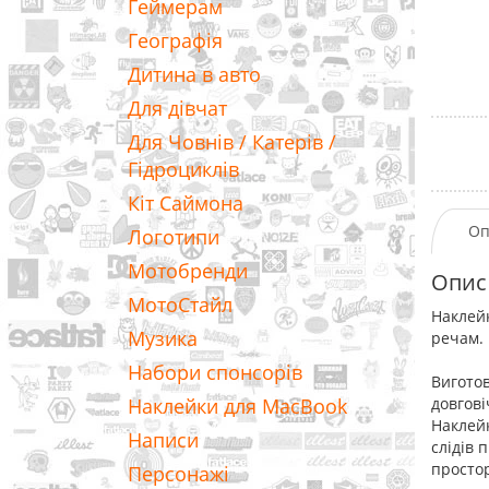
Геймерам
Географія
Дитина в авто
Для дівчат
Для Човнів / Катерів /
Гідроциклів
Кіт Саймона
Оп
Логотипи
Мотобренди
Опис
МотоСтайл
Наклейк
Музика
речам.
Набори спонсорів
Виготов
Наклейки для MacBook
довгові
Наклейк
Написи
слідів 
простор
Персонажі