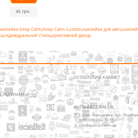
•
45 грн.
•
наклейка Keep Calm
,
Keep Calm Custom
,
наклейка для авто
,
наклей
ка
,
індивідуальний стиль
,
креативний декор.
ОСОБИСТИЙ КАБІНЕТ
Особистий Кабінет
Історія замовлень
А ПІДТРИМКИ
Розсилка
ися з нами
AUTO-ART.COM.UA
йту
с. Соф. Борщагівка, вул. Лесі Укр
+38 (098) 034-38-15
info@auto-art.com.ua