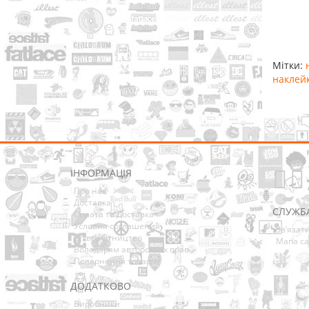
Мітки:
наклей
ІНФОРМАЦІЯ
Про нас
Доставка
СЛУЖБ
Оплата та Доставка
Условия соглашения
Зв’язат
Співробітництво
Мапа са
Володарям авторських прав
Повернення товарів
ДОДАТКОВО
Виробники