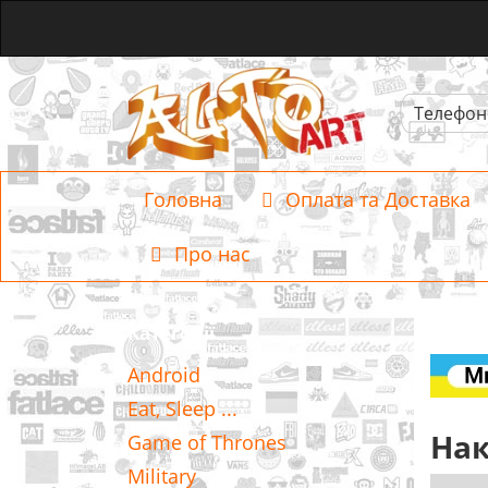
Телефон
Головна
Оплата та Доставка
Про нас
Категорії
Android
Eat, Sleep ...
Нак
Game of Thrones
Military