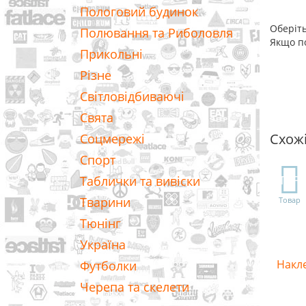
Пологовий будинок
Оберіть
Полювання та Риболовля
Якщо по
Прикольні
Різне
Світловідбиваючі
Свята
Схож
Соцмережі
Спорт
TOP
Таблички та вивіски
Тварини
Товар
Тюнінг
Україна
Накле
Футболки
Черепа та скелети