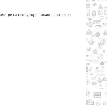
раметри на пошту support@auto-art.com.ua