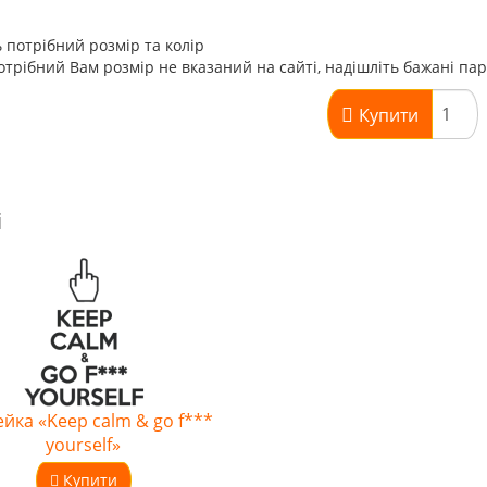
 потрібний розмір та колір
трібний Вам розмір не вказаний на сайті, надішліть бажані па
Купити
і
йка «Keep calm & go f***
yourself»
Купити