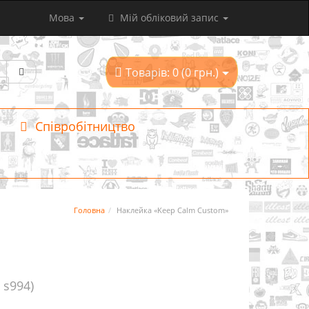
Мова
Мій обліковий запис
Товарів: 0 (0 грн.)
Співробітництво
Головна
Наклейка «Keep Calm Custom»
: s994)