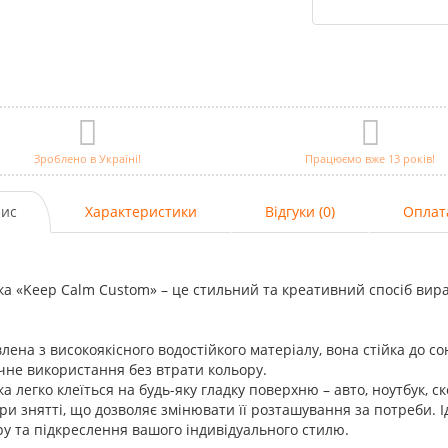
Зроблено в Україні!
Працюємо вже 13 років!
ис
Характеристики
Відгуки (0)
Оплат
а «Keep Calm Custom» – це стильний та креативний спосіб вира
лена з високоякісного водостійкого матеріалу, вона стійка до с
чне використання без втрати кольору.
а легко клеїться на будь-яку гладку поверхню – авто, ноутбук, с
при знятті, що дозволяє змінювати її розташування за потреби. 
у та підкреслення вашого індивідуального стилю.