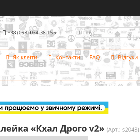
:
+38 (098) 034-38-15
Як клеїти
Контакти
FAQ
Відгуки
лейка «Кхал Дрого v2»
(Арт.: s2043)