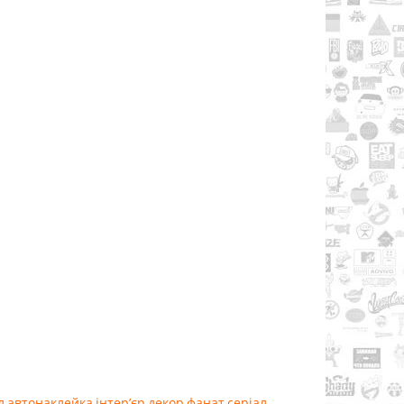
л
,
автонаклейка
,
інтер’єр
,
декор
,
фанат
,
серіал