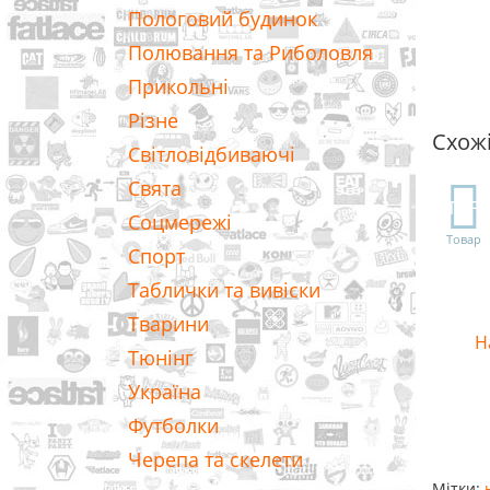
Пологовий будинок
Полювання та Риболовля
Прикольні
Різне
Схож
Світловідбиваючі
Свята
TOP
Соцмережі
Товар
Спорт
Таблички та вивіски
Тварини
Н
Тюнінг
Україна
Футболки
Черепа та скелети
Мітки: