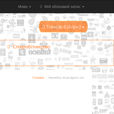
Мова
Мій обліковий запис
Товарів: 0 (0 грн.)
Співробітництво
Головна
Наклейка «Кхал Дрого v2»