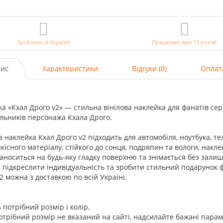
Зроблено в Україні!
Працюємо вже 13 років!
ис
Характеристики
Відгуки (0)
Оплат
а «Кхал Дрого v2» — стильна вінілова наклейка для фанатів сері
льників персонажа Кхала Дрого.
а наклейка Кхал Дрого v2 підходить для автомобіля, ноутбука, те
кісного матеріалу, стійкого до сонця, подряпин та вологи, накле
аноситься на будь-яку гладку поверхню та знімається без залиш
, підкреслити індивідуальність та зробити стильний подарунок 
2 можна з доставкою по всій Україні.
 потрібний розмір і колір.
трібний розмір не вказаний на сайті, надсилайте бажані пара