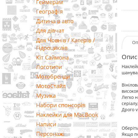
Геймерам
Географія
Дитина в авто
Для дівчат
Для Човнів / Катерів /
Оп
Гідроциклів
Опис
Кіт Саймона
Логотипи
Наклейк
шанува
Мотобренди
Вінілов
МотоСтайл
високоя
Музика
Легко н
серіалу
Набори спонсорів
Дрого v
Наклейки для MacBook
Написи
Оберіть
Персонажі
Якщо по