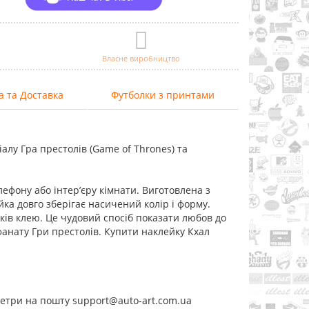
Власне виробництво
а та Доставка
Футболки з принтами
алу Гра престолів (Game of Thrones) та
лефону або інтер’єру кімнати. Виготовлена з
йка довго зберігає насичений колір і форму.
ків клею. Це чудовий спосіб показати любов до
фанату Гри престолів. Купити наклейку Кхал
метри на пошту support@auto-art.com.ua