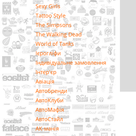
Sexy Girls
Tattoo Style
The Simpsons
The Walking Dead
World of Tanks
Ієрогліфи
Індивідуальне замовлення
Інтер'єр
Авіація
Автобренди
АвтоКлуби
АвтоМафія
АвтоСтайл
АК-манія