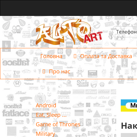
Телефон
Головна
Оплата та Доставка
Про нас
Категорії
Android
Eat, Sleep ...
Нак
Game of Thrones
Military