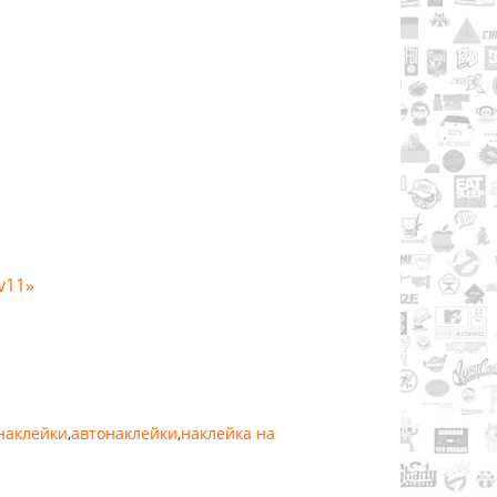
v11»
 наклейки
,
автонаклейки
,
наклейка на