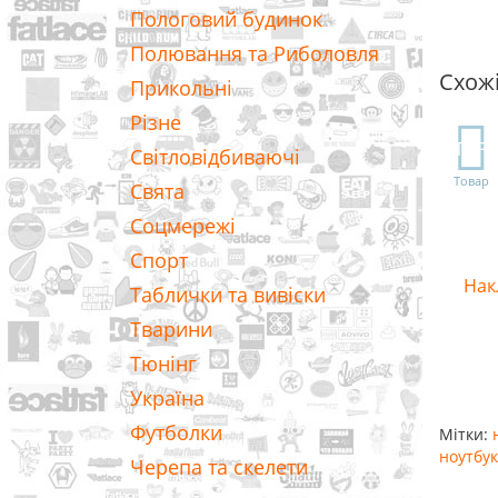
Пологовий будинок
Полювання та Риболовля
Схож
Прикольні
Різне
TOP
Світловідбиваючі
Товар
Свята
Соцмережі
Спорт
Нак
Таблички та вивіски
Тварини
Тюнінг
Україна
Футболки
Мітки:
ноутбук
Черепа та скелети