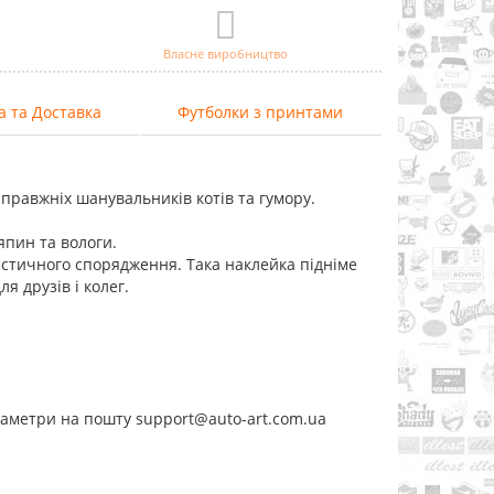
Власне виробництво
а та Доставка
Футболки з принтами
справжніх шанувальників котів та гумору.
япин та вологи.
ристичного спорядження. Така наклейка підніме
я друзів і колег.
раметри на пошту support@auto-art.com.ua