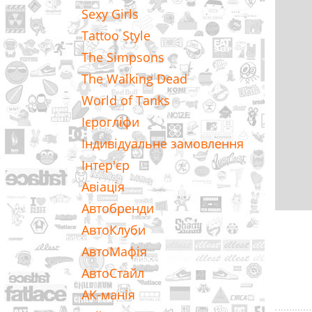
Sexy Girls
Tattoo Style
The Simpsons
The Walking Dead
World of Tanks
Ієрогліфи
Індивідуальне замовлення
Інтер'єр
Авіація
Автобренди
АвтоКлуби
АвтоМафія
АвтоСтайл
АК-манія