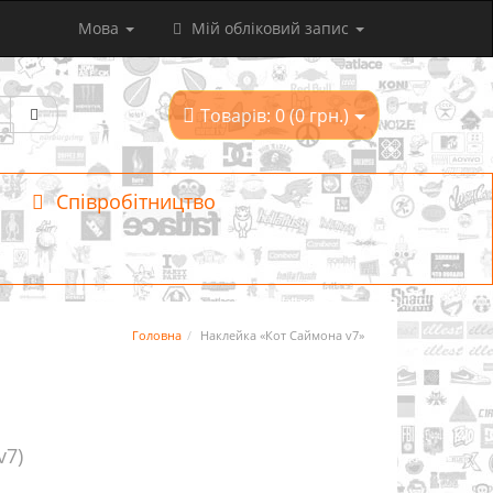
Мова
Мій обліковий запис
Товарів: 0 (0 грн.)
Співробітництво
Головна
Наклейка «Кот Саймона v7»
v7)