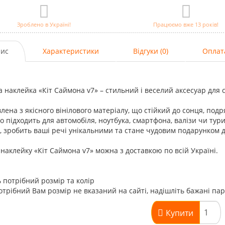
Зроблено в Україні!
Працюємо вже 13 років!
ис
Характеристики
Відгуки (0)
Оплат
а наклейка «Кіт Саймона v7» – стильний і веселий аксесуар для 
лена з якісного вінілового матеріалу, що стійкий до сонця, подр
о підходить для автомобіля, ноутбука, смартфона, валізи чи ту
, зробить ваші речі унікальними та стане чудовим подарунком дл
наклейку «Кіт Саймона v7» можна з доставкою по всій Україні.
 потрібний розмір та колір
трібний Вам розмір не вказаний на сайті, надішліть бажані па
Купити