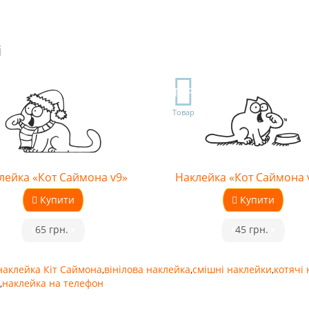
і
TOP
Товар
лейка «Кот Саймона v9»
Наклейка «Кот Саймона 
Купити
Купити
•
65 грн.
•
•
45 грн.
•
наклейка Кіт Саймона
,
вінілова наклейка
,
смішні наклейки
,
котячі
,
наклейка на телефон