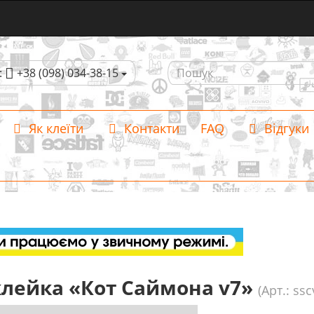
:
+38 (098) 034-38-15
Як клеїти
Контакти
FAQ
Відгуки
лейка «Кот Саймона v7»
(Арт.: ssc