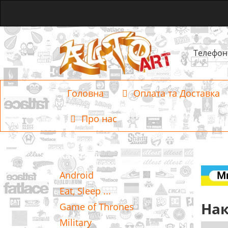
Телефон
Головна
Оплата та Доставка
Про нас
Категорії
Android
Eat, Sleep ...
Нак
Game of Thrones
Military