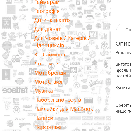
Геймерам
Географія
Дитина в авто
Для дівчат
Оп
Для Човнів / Катерів /
Опис
Гідроциклів
Вінілов
Кіт Саймона
Логотипи
Виготов
Ідеальн
Мотобренди
настрій
МотоСтайл
Купити 
Музика
Набори спонсорів
Оберіть
Наклейки для MacBook
Якщо по
Написи
Персонажі