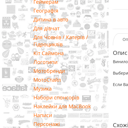
Геймерам
Географія
Дитина в авто
Для дівчат
Для Човнів / Катерів /
Оп
Гідроциклів
Опис
Кіт Саймона
Логотипи
Винило
Мотобренди
Выбери
МотоСтайл
Если Ва
Музика
Набори спонсорів
Наклейки для MacBook
Написи
Персонажі
Схож