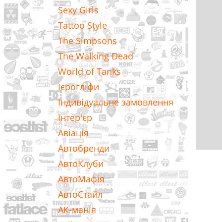
Sexy Girls
Tattoo Style
The Simpsons
The Walking Dead
World of Tanks
Ієрогліфи
Індивідуальне замовлення
Інтер'єр
Авіація
Автобренди
АвтоКлуби
АвтоМафія
АвтоСтайл
АК-манія