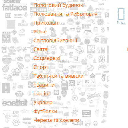
Пологовий будинок
Полювання та Риболовля
TOP
Прикольні
Товар
Різне
Світловідбиваючі
Свята
Соцмережі
Спорт
Таблички та вивіски
Тварини
Тюнінг
Україна
Футболки
Черепа та скелети