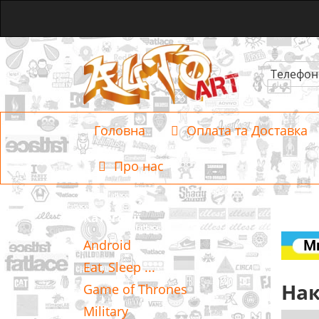
Телефон
Головна
Оплата та Доставка
Про нас
Категорії
Android
Eat, Sleep ...
Нак
Game of Thrones
Military