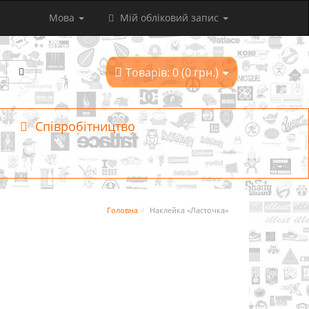
Мова
Мій обліковий запис
Товарів: 0 (0 грн.)
Співробітництво
Головна
Наклейка «Ласточка»