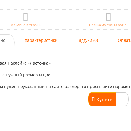
Зроблено в Україні!
Працюємо вже 13 років!
ис
Характеристики
Відгуки (0)
Оплат
вая наклейка «Ласточка»
те нужный размер и цвет.
м нужен неуказанный на сайте размер, то присылайте параметр
Купити
і