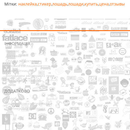
Мітки:
наклейка
,
стикер
,
лошадь
,
лошади
,
купить
,
цена
,
отзывы
ІНФОРМАЦІЯ
Про нас
Доставка
Оплата та Доставка
Условия соглашения
Співробітництво
Володарям авторських прав
Повернення товарів
ДОДАТКОВО
Виробники
Подарункові сертифікати
Партнерська програма
Акції