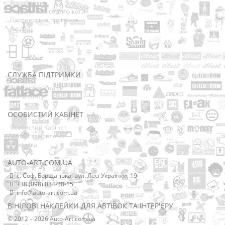
Виробники
Подарункові сертифікати
Партнерська програма
Акції
СЛУЖБА ПІДТРИМКИ
Зв’язатися з нами
Мапа сайту
ОСОБИСТИЙ КАБІНЕТ
Особистий Кабінет
Історія замовлень
Розсилка
AUTO-ART.COM.UA
с. Соф. Борщагівка, вул. Лесі Українки, 19
+38 (098) 034-38-15
info@auto-art.com.ua
ВІНІЛОВІ НАКЛЕЙКИ ДЛЯ АВТІВОК ТА ІНТЕР'ЄРУ
© 2012 – 2026 Auto-Art.com.ua