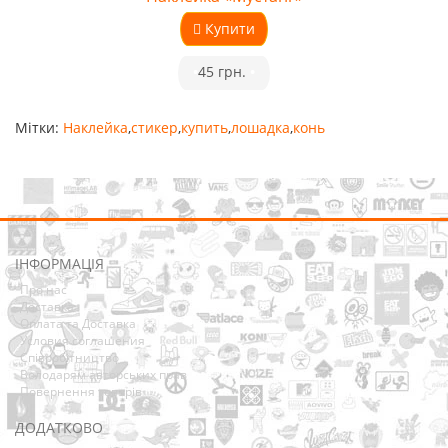
Купити
•
45 грн.
•
Мітки:
Наклейка
,
стикер
,
купить
,
лошадка
,
конь
ІНФОРМАЦІЯ
Про нас
Доставка
Оплата та Доставка
Условия соглашения
Співробітництво
Володарям авторських прав
Повернення товарів
ДОДАТКОВО