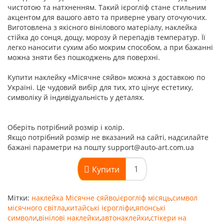
чистотою та натхненням. Такий ієрогліф стане стильним
акцентом для вашого авто та приверне увагу оточуючих.
Виготовлена з якісного вінілового матеріалу, наклейка
стійка до сонця, дощу, морозу й перепадів температур. Її
легко наносити сухим або мокрим способом, а при бажанні
можна зняти без пошкоджень для поверхні.
Купити наклейку «Місячне сяйво» можна з доставкою по
Україні. Це чудовий вибір для тих, хто цінує естетику,
символіку й індивідуальність у деталях.
Оберіть потрібний розмір і колір.
Якщо потрібний розмір не вказаний на сайті, надсилайте
бажані параметри на пошту support@auto-art.com.ua
Купити
Мітки:
наклейка Місячне сяйво
,
ієрогліф місяць
,
символ
місячного світла
,
китайські ієрогліфи
,
японські
символи
,
вінілові наклейки
,
автонаклейки
,
стікери на