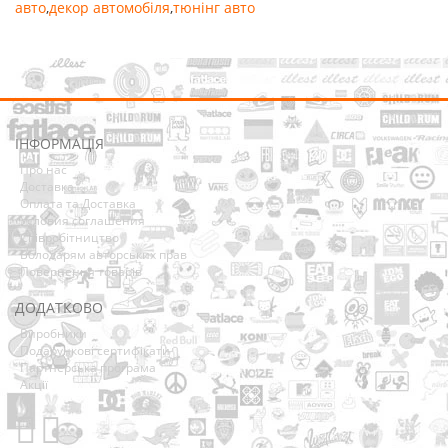
авто
,
декор автомобіля
,
тюнінг авто
ІНФОРМАЦІЯ
Про нас
Доставка
Оплата та Доставка
Условия соглашения
Співробітництво
Володарям авторських прав
Повернення товарів
ДОДАТКОВО
Виробники
Подарункові сертифікати
Партнерська програма
Акції