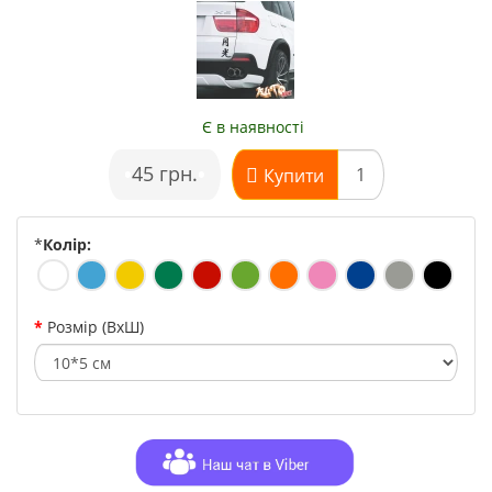
Є в наявності
•
45 грн.
•
Купити
*
Колір:
Розмір (ВхШ)