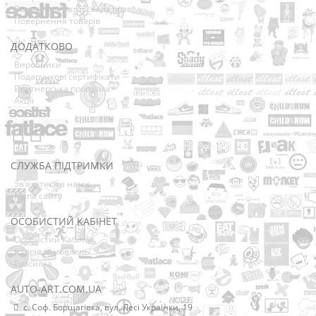
Володарям авторських прав
Повернення товарів
ДОДАТКОВО
Виробники
Подарункові сертифікати
Партнерська програма
Акції
СЛУЖБА ПІДТРИМКИ
Зв’язатися з нами
Мапа сайту
ОСОБИСТИЙ КАБІНЕТ
Особистий Кабінет
Історія замовлень
Розсилка
AUTO-ART.COM.UA
с. Соф. Борщагівка, вул. Лесі Українки, 19