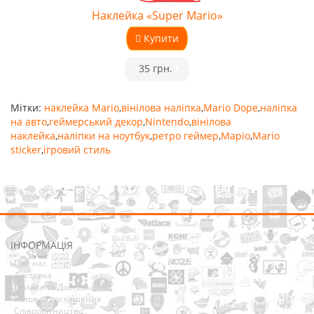
Наклейка «Super Mario»
Купити
•
35 грн.
•
Мітки:
наклейка Mario
,
вінілова наліпка
,
Mario Dope
,
наліпка
на авто
,
геймерський декор
,
Nintendo
,
вінілова
наклейка
,
наліпки на ноутбук
,
ретро геймер
,
Маріо
,
Mario
sticker
,
ігровий стиль
ІНФОРМАЦІЯ
Про нас
Доставка
Оплата та Доставка
Условия соглашения
Співробітництво