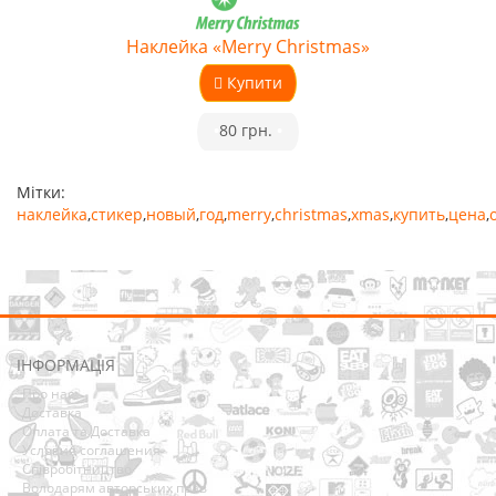
Наклейка «Merry Christmas»
Купити
•
80 грн.
•
Мітки:
наклейка
,
стикер
,
новый
,
год
,
merry
,
christmas
,
xmas
,
купить
,
цена
,
ІНФОРМАЦІЯ
Про нас
Доставка
Оплата та Доставка
Условия соглашения
Співробітництво
Володарям авторських прав