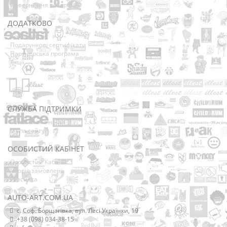
Повернення товарів
ДОДАТКОВО
Виробники
Подарункові сертифікати
Партнерська програма
Акції
СЛУЖБА ПІДТРИМКИ
Зв’язатися з нами
Мапа сайту
ОСОБИСТИЙ КАБІНЕТ
Особистий Кабінет
Історія замовлень
Розсилка
AUTO-ART.COM.UA
с. Соф. Борщагівка, вул. Лесі Українки, 19
+38 (098) 034-38-15