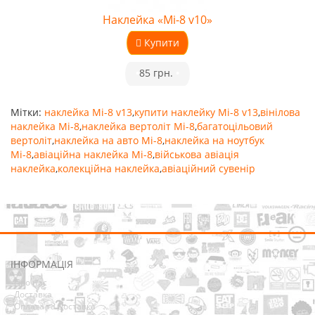
Наклейка «Мі-8 v10»
Купити
•
85 грн.
•
Мітки:
наклейка Мі-8 v13
,
купити наклейку Мі-8 v13
,
вінілова
наклейка Мі-8
,
наклейка вертоліт Мі-8
,
багатоцільовий
вертоліт
,
наклейка на авто Мі-8
,
наклейка на ноутбук
Мі-8
,
авіаційна наклейка Мі-8
,
військова авіація
наклейка
,
колекційна наклейка
,
авіаційний сувенір
ІНФОРМАЦІЯ
Про нас
Доставка
Оплата та Доставка