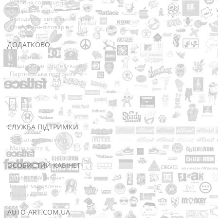
Условия соглашения
Співробітництво
Володарям авторських прав
Повернення товарів
ДОДАТКОВО
Виробники
Подарункові сертифікати
Партнерська програма
Акції
СЛУЖБА ПІДТРИМКИ
Зв’язатися з нами
Мапа сайту
ОСОБИСТИЙ КАБІНЕТ
Особистий Кабінет
Історія замовлень
Розсилка
AUTO-ART.COM.UA