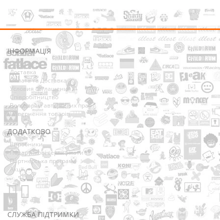
ІНФОРМАЦІЯ
Про нас
Доставка
Оплата та Доставка
Условия соглашения
Співробітництво
Володарям авторських прав
Повернення товарів
ДОДАТКОВО
Виробники
Подарункові сертифікати
Партнерська програма
Акції
СЛУЖБА ПІДТРИМКИ