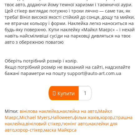
твоє авто, додаючи йому темної харизми і таємничої аури.
Цей стікер виглядає потужно і трохи лячно — саме так, як
треба! Вініл високої якості стійкий до сонця, дощу та мийки,
не втрачає кольору і форми. Наклейка легко наноситься на
будь-яку поверхню. Купи наклейку «Майкл Маєрс» – і нехай
навіть найсміливіші сусіди на парковці дивляться на твоє
авто з обережною повагою
Оберіть потрібний розмір і колір.
Якщо потрібний розмір не вказаний на сайті, надсилайте
бажані параметри на пошту support@auto-art.com.ua
Купити
Мітки:
вінілова наклейка
,
наклейка на авто
,
Майкл
Маєрс
,
Michael Myers
,
Halloween
,
фільм жахів
,
хорор
,
страшна
наклейка
,
вініловий стікер
,
тюнінг авто
,
наклейки для
авто
,
хорор-стікер
,
маска Майєрса