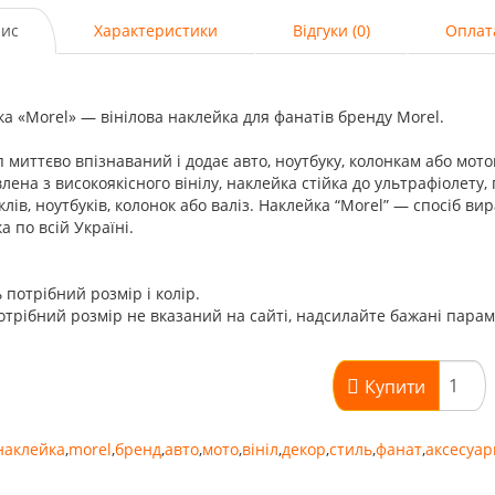
ис
Характеристики
Відгуки (0)
Оплат
а «Morel» — вінілова наклейка для фанатів бренду Morel.
 миттєво впізнаваний і додає авто, ноутбуку, колонкам або мото
лена з високоякісного вінілу, наклейка стійка до ультрафіолету, 
лів, ноутбуків, колонок або валіз. Наклейка “Morel” — спосіб ви
а по всій Україні.
 потрібний розмір і колір.
трібний розмір не вказаний на сайті, надсилайте бажані пара
Купити
наклейка
,
morel
,
бренд
,
авто
,
мото
,
вініл
,
декор
,
стиль
,
фанат
,
аксесуар