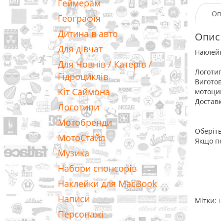
Геймерам
Оп
Географія
Дитина в авто
Опис
Для дівчат
Наклейк
Для Човнів / Катерів /
Логотип
Гідроциклів
Виготов
Кіт Саймона
мотоцик
Доставк
Логотипи
Мотобренди
Оберіть
МотоСтайл
Якщо по
Музика
Набори спонсорів
Наклейки для MacBook
Написи
Мітки:
Персонажі