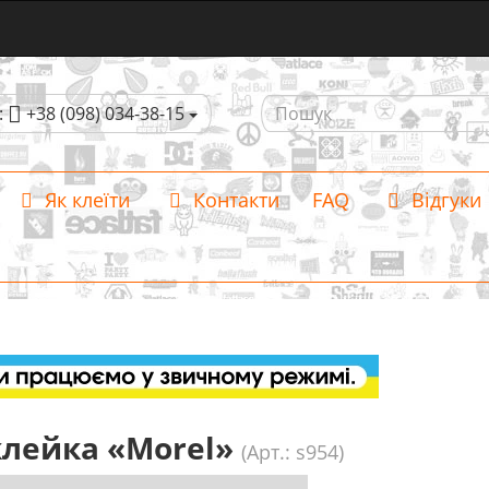
:
+38 (098) 034-38-15
Як клеїти
Контакти
FAQ
Відгуки
лейка «Morel»
(Арт.: s954)