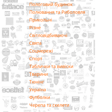
Пологовий будинок
Полювання та Риболовля
Прикольні
Різне
Світловідбиваючі
Свята
Соцмережі
Спорт
Таблички та вивіски
Тварини
Тюнінг
Україна
Футболки
Черепа та скелети