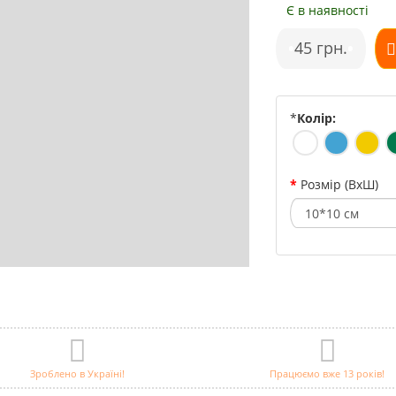
Є в наявності
•
45 грн.
•
*
Колір:
Розмір (ВхШ)
Зроблено в Україні!
Працюємо вже 13 років!