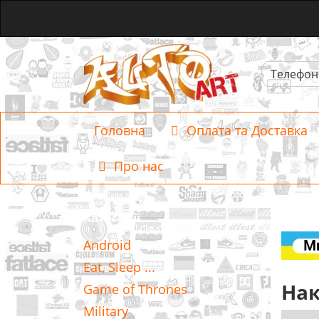
Телефон
Головна
Оплата та Доставка
Про нас
Категорії
Android
Eat, Sleep ...
Нак
Game of Thrones
Military