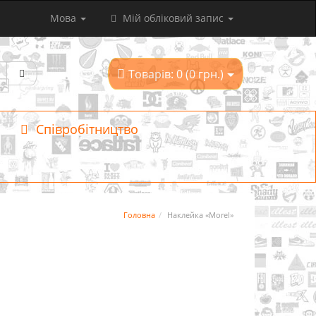
Мова
Мій обліковий запис
Товарів: 0 (0 грн.)
Співробітництво
Головна
Наклейка «Morel»