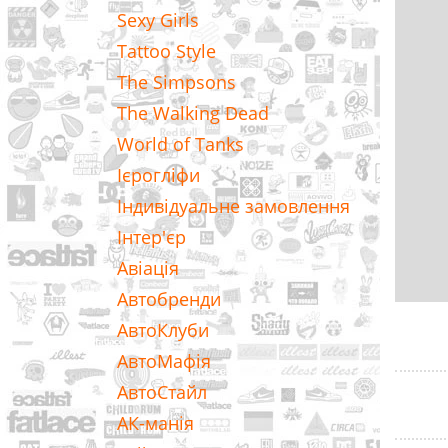
Sexy Girls
Tattoo Style
The Simpsons
The Walking Dead
World of Tanks
Ієрогліфи
Індивідуальне замовлення
Інтер'єр
Авіація
Автобренди
АвтоКлуби
АвтоМафія
АвтоСтайл
АК-манія