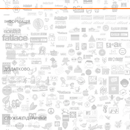
ІНФОРМАЦІЯ
Про нас
Доставка
Оплата та Доставка
Условия соглашения
Співробітництво
Володарям авторських прав
Повернення товарів
ДОДАТКОВО
Виробники
Подарункові сертифікати
Партнерська програма
Акції
СЛУЖБА ПІДТРИМКИ
Зв’язатися з нами