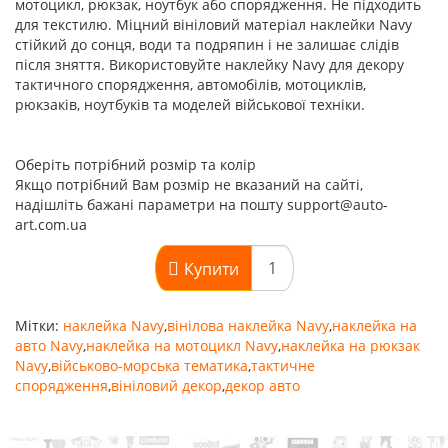
мотоцикл, рюкзак, ноутбук або спорядження. Не підходить
для текстилю. Міцний вініловий матеріал наклейки Navy
стійкий до сонця, води та подряпин і не залишає слідів
після зняття. Використовуйте наклейку Navy для декору
тактичного спорядження, автомобілів, мотоциклів,
рюкзаків, ноутбуків та моделей військової техніки.
Оберіть потрібний розмір та колір
Якщо потрібний Вам розмір не вказаний на сайті,
надішліть бажані параметри на пошту support@auto-
art.com.ua
Купити
Мітки:
наклейка Navy
,
вінілова наклейка Navy
,
наклейка на
авто Navy
,
наклейка на мотоцикл Navy
,
наклейка на рюкзак
Navy
,
військово-морська тематика
,
тактичне
спорядження
,
вініловий декор
,
декор авто