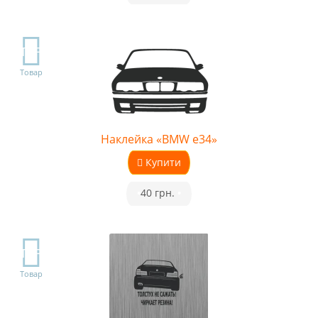
TOP
Товар
Наклейка «BMW e34»
Купити
•
40 грн.
•
TOP
Товар