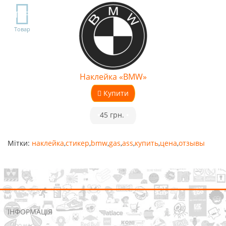
TOP
Товар
Наклейка «BMW»
Купити
•
45 грн.
•
Мітки:
наклейка
,
стикер
,
bmw
,
gas
,
ass
,
купить
,
цена
,
отзывы
ІНФОРМАЦІЯ
Про нас