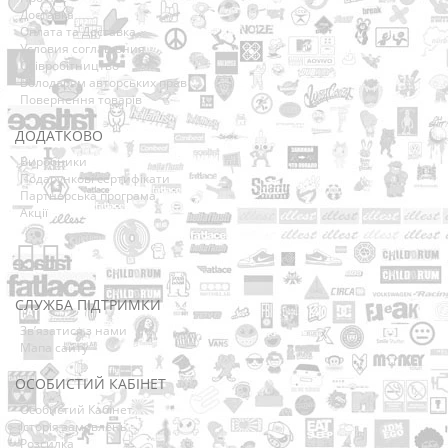
Доставка
Оплата та Доставка
Условия соглашения
Співробітництво
Володарям авторських прав
Повернення товарів
ДОДАТКОВО
Виробники
Подарункові сертифікати
Партнерська програма
Акції
СЛУЖБА ПІДТРИМКИ
Зв’язатися з нами
Мапа сайту
ОСОБИСТИЙ КАБІНЕТ
Особистий Кабінет
Історія замовлень
Розсилка