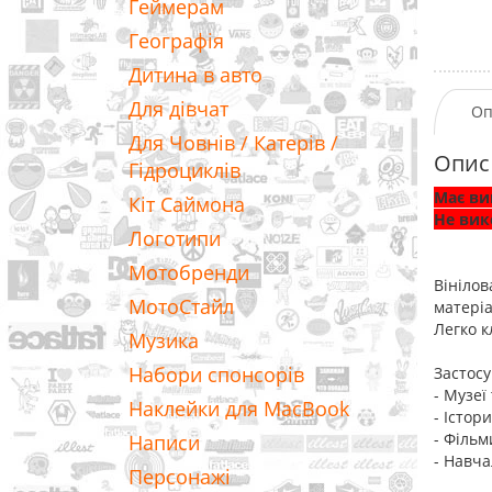
Геймерам
Географія
Дитина в авто
Для дівчат
Оп
Для Човнів / Катерів /
Опис
Гідроциклів
Має ви
Кіт Саймона
Не вик
Логотипи
Мотобренди
Вінілов
МотоСтайл
матеріа
Легко к
Музика
Набори спонсорів
Застосу
- Музеї
Наклейки для MacBook
- Істор
- Фільм
Написи
- Навча
Персонажі