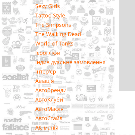
Sexy Girls
Tattoo Style
The Simpsons
The Walking Dead
World of Tanks
Ієрогліфи
Індивідуальне замовлення
Інтер'єр
Авіація
Автобренди
АвтоКлуби
АвтоМафія
АвтоСтайл
АК-манія