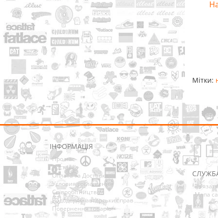
На
Мітки:
ІНФОРМАЦІЯ
Про нас
Доставка
СЛУЖБ
Оплата та Доставка
Условия соглашения
Зв’язат
Співробітництво
Мапа са
Володарям авторських прав
Повернення товарів