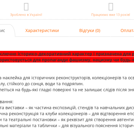
Зроблено в Україні!
Працюємо вже 13 років!
ис
Характеристики
Відгуки (0)
Оплат
ключно історико-декоративний характер і призначена для р
ористовується для пропаганди фашизму, нацизму чи будь-я
а наклейка для історичних реконструкторів, колекціонерів та осв
лу, стійкого до сонця, води та подряпин.
леїться на будь-які гладкі поверхні та не залишає слідів після зн
вання:
 та виставки – як частина експозицій, стендів та навчальних дис
ична реконструкція та клуби колекціонерів – для відтворення еп
и та театральні постановки – як реквізит для створення автент
льні матеріали та таблички – для візуального пояснення істори