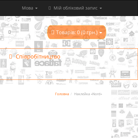
Мова
Мій обліковий запис
Товарів: 0 (0 грн.)
Співробітництво
Головна
Наклейка «Nord»