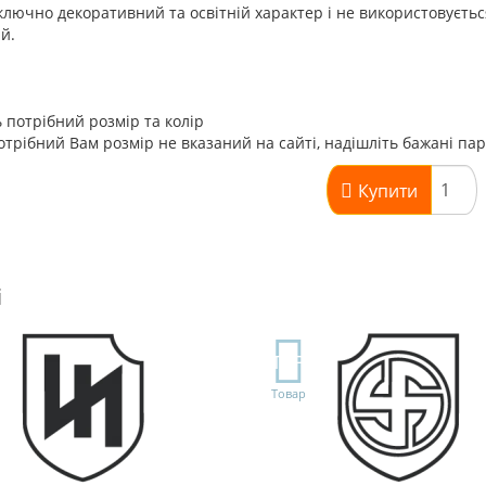
лючно декоративний та освітній характер і не використовуєть
ій.
 потрібний розмір та колір
трібний Вам розмір не вказаний на сайті, надішліть бажані па
Купити
і
TOP
Товар