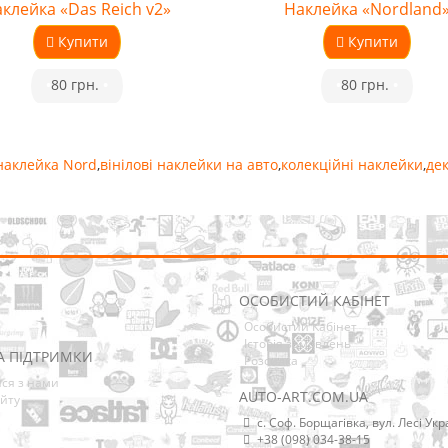
клейка «Das Reich v2»
Наклейка «Nordland
Купити
Купити
•
80 грн.
•
•
80 грн.
•
наклейка Nord
,
вінілові наклейки на авто
,
колекційні наклейки
,
де
ОСОБИСТИЙ КАБІНЕТ
Особистий Кабінет
Історія замовлень
А ПІДТРИМКИ
Розсилка
ися з нами
AUTO-ART.COM.UA
йту
с. Соф. Борщагівка, вул. Лесі Укр
+38 (098) 034-38-15