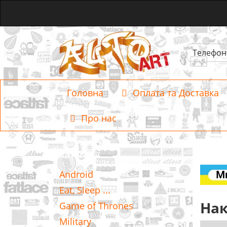
Телефон
Головна
Оплата та Доставка
Про нас
Категорії
Android
Eat, Sleep ...
Нак
Game of Thrones
Military