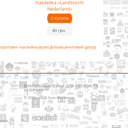
»
Наклейка «Landstorm
Nederland»
Купити
•
80 грн.
•
коративні наклейки
,
музеї
,
фільми
,
вініловий декор
ВІНІЛОВІ НАКЛЕЙКИ ДЛЯ АВТІВОК ТА
ІНТЕР'ЄРУ
© 2012 – 2026 Auto-Art.com.ua
аїнки, 19