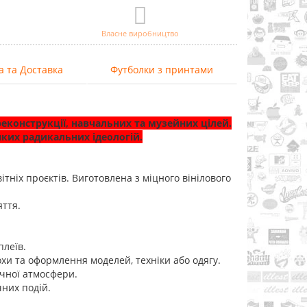
Власне виробництво
а та Доставка
Футболки з принтами
еконструкції, навчальних та музейних цілей.
ких радикальних ідеологій.
ітніх проєктів. Виготовлена з міцного вінілового
яття.
плеїв.
охи та оформлення моделей, техніки або одягу.
ичної атмосфери.
чних подій.