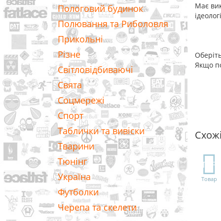
Має вик
Пологовий будинок
ідеолог
Полювання та Риболовля
Прикольні
Різне
Оберіть
Якщо по
Світловідбиваючі
Свята
Соцмережі
Спорт
Таблички та вивіски
Схож
Тварини
Тюнінг
TOP
Україна
Товар
Футболки
Черепа та скелети