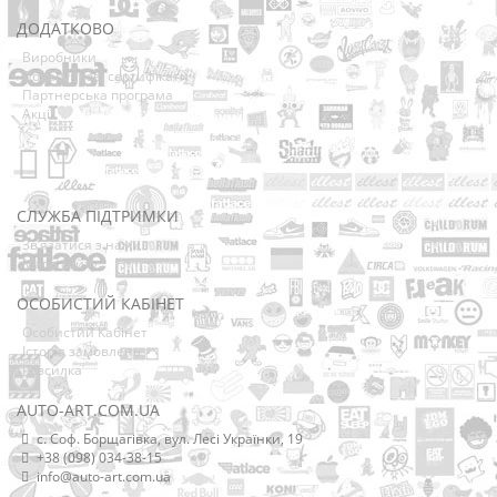
ДОДАТКОВО
Виробники
Подарункові сертифікати
Партнерська програма
Акції
СЛУЖБА ПІДТРИМКИ
Зв’язатися з нами
Мапа сайту
ОСОБИСТИЙ КАБІНЕТ
Особистий Кабінет
Історія замовлень
Розсилка
AUTO-ART.COM.UA
с. Соф. Борщагівка, вул. Лесі Українки, 19
+38 (098) 034-38-15
info@auto-art.com.ua