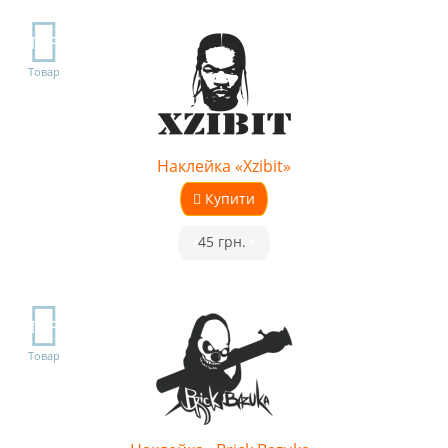
TOP
Товар
Наклейка «Xzibit»
Купити
•
45 грн.
•
TOP
Товар