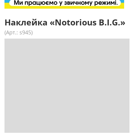
Наклейка «Notorious B.I.G.»
(Арт.: s945)