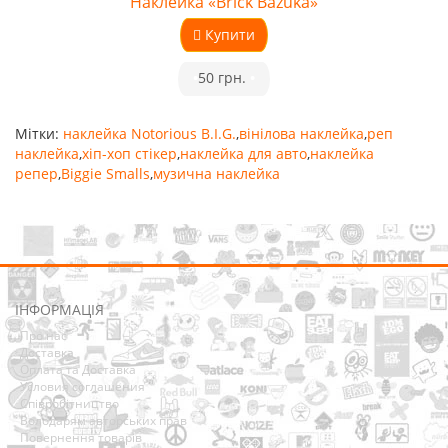
Наклейка «Brick Bazuka»
Купити
•
50 грн.
•
Мітки:
наклейка Notorious B.I.G.
,
вінілова наклейка
,
реп
наклейка
,
хіп-хоп стікер
,
наклейка для авто
,
наклейка
репер
,
Biggie Smalls
,
музична наклейка
ІНФОРМАЦІЯ
Про нас
Доставка
Оплата та Доставка
Условия соглашения
Співробітництво
Володарям авторських прав
Повернення товарів