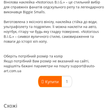
Вінілова наклейка «Notorious B.I.G.» – це стильний вибір
для справжніх фанатів олдскульного репу та легендарного
виконавця Biggie Smalls.
Виготовлена з якісного вінілу, наклейка стійка до води,
ультрафіолету та подряпин. Її можна наклеїти на авто,
ноутбук, гітару чи будь-яку гладку поверхню. «Notorious
B.I.G.» – символ вуличного стилю, самовираження та
поваги до історії хіп-хопу.
Оберіть потрібний розмір та колір
Якщо потрібний Вам розмір не вказаний на сайті,
надішліть бажані параметри на пошту support@auto-
art.com.ua
Купити
Схожі