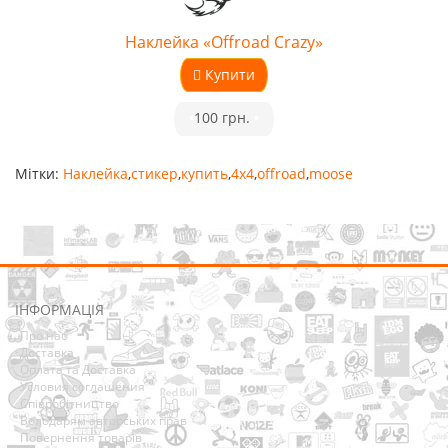
Наклейка «Offroad Crazy»
Купити
•
100 грн.
•
Мітки:
Наклейка
,
стикер
,
купить
,
4x4
,
offroad
,
moose
ІНФОРМАЦІЯ
Про нас
Доставка
Оплата та Доставка
Условия соглашения
Співробітництво
Володарям авторських прав
Повернення товарів