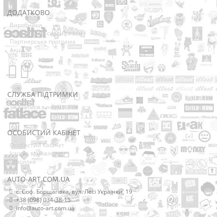
ДОДАТКОВО
Виробники
Подарункові сертифікати
Партнерська програма
Акції
СЛУЖБА ПІДТРИМКИ
Зв’язатися з нами
Мапа сайту
ОСОБИСТИЙ КАБІНЕТ
Особистий Кабінет
Історія замовлень
Розсилка
AUTO-ART.COM.UA
с. Соф. Борщагівка, вул. Лесі Українки, 19
+38 (098) 034-38-15
info@auto-art.com.ua