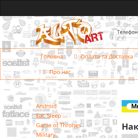
Телефон
Головна
Оплата та Доставка
Про нас
Категорії
Android
Eat, Sleep ...
Нак
Game of Thrones
Military