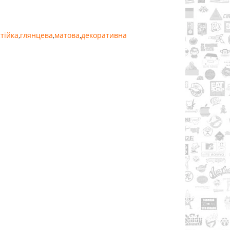
тійка
,
глянцева
,
матова
,
декоративна