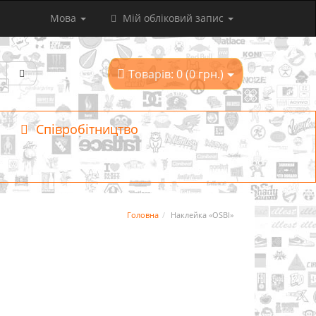
Мова
Мій обліковий запис
Товарів: 0 (0 грн.)
Співробітництво
Головна
Наклейка «OSBI»