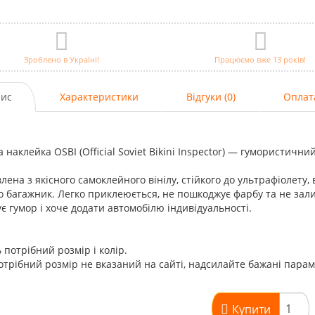
Зроблено в Україні!
Працюємо вже 13 років!
ис
Характеристики
Відгуки (0)
Оплат
а наклейка OSBI (Official Soviet Bikini Inspector) — гумористични
лена з якісного самоклейного вінілу, стійкого до ультрафіолету,
о багажник. Легко приклеюється, не пошкоджує фарбу та не залиш
ує гумор і хоче додати автомобілю індивідуальності.
 потрібний розмір і колір.
трібний розмір не вказаний на сайті, надсилайте бажані пара
Купити