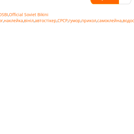
OSBI
,
Official Soviet Bikini
or
,
наклейка
,
вініл
,
автостікер
,
СРСР
,
гумор
,
прикол
,
самоклейна
,
водос