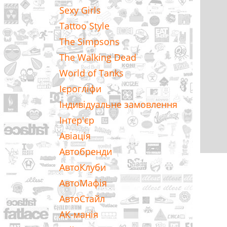
Sexy Girls
Tattoo Style
The Simpsons
The Walking Dead
World of Tanks
Ієрогліфи
Індивідуальне замовлення
Інтер'єр
Авіація
Автобренди
АвтоКлуби
АвтоМафія
АвтоСтайл
АК-манія