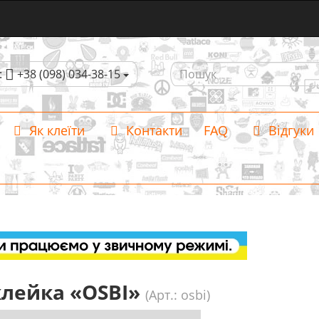
:
+38 (098) 034-38-15
Як клеїти
Контакти
FAQ
Відгуки
лейка «OSBI»
(Арт.: osbi)