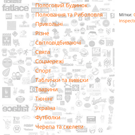
Пологовий будинок
Полювання та Риболовля
Мітки:
Inspect
Прикольні
Різне
Світловідбиваючі
Свята
Соцмережі
Спорт
Таблички та вивіски
Тварини
Тюнінг
Україна
Футболки
Черепа та скелети