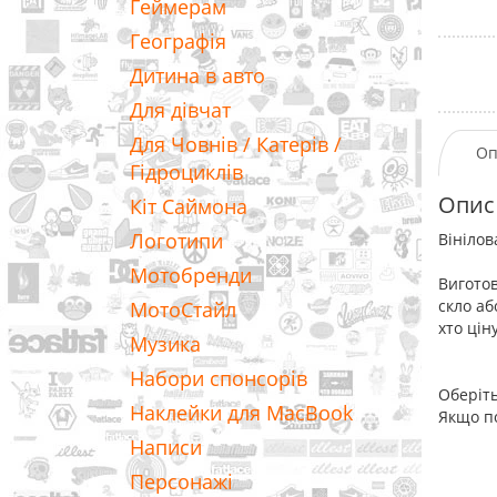
Геймерам
Географія
Дитина в авто
Для дівчат
Для Човнів / Катерів /
Оп
Гідроциклів
Опис
Кіт Саймона
Логотипи
Вінілов
Мотобренди
Виготов
скло аб
МотоСтайл
хто цін
Музика
Набори спонсорів
Оберіть
Наклейки для MacBook
Якщо по
Написи
Персонажі