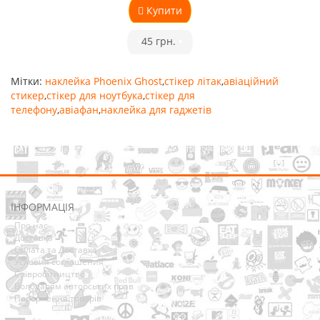
Купити
•
45 грн.
•
Мітки:
наклейка Phoenix Ghost
,
стікер літак
,
авіаційний
стикер
,
стікер для ноутбука
,
стікер для
телефону
,
авіафан
,
наклейка для гаджетів
ІНФОРМАЦІЯ
Про нас
Доставка
Оплата та Доставка
Условия соглашения
Співробітництво
Володарям авторських прав
Повернення товарів