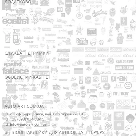
ДОДАТКОВО
Виробники
Подарункові сертифікати
Партнерська програма
Акції
СЛУЖБА ПІДТРИМКИ
Зв’язатися з нами
Мапа сайту
ОСОБИСТИЙ КАБІНЕТ
Особистий Кабінет
Історія замовлень
Розсилка
AUTO-ART.COM.UA
с. Соф. Борщагівка, вул. Лесі Українки, 19
+38 (098) 034-38-15
info@auto-art.com.ua
ВІНІЛОВІ НАКЛЕЙКИ ДЛЯ АВТІВОК ТА ІНТЕР'ЄРУ