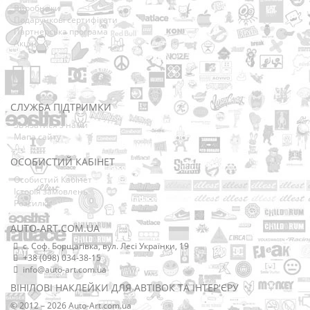
Виробники
Подарункові сертифікати
Партнерська програма
Акції
СЛУЖБА ПІДТРИМКИ
Зв’язатися з нами
Мапа сайту
ОСОБИСТИЙ КАБІНЕТ
Особистий Кабінет
Історія замовлень
Розсилка
AUTO-ART.COM.UA
с. Соф. Борщагівка, вул. Лесі Українки, 19
+38 (098) 034-38-15
info@auto-art.com.ua
ВІНІЛОВІ НАКЛЕЙКИ ДЛЯ АВТІВОК ТА ІНТЕР'ЄРУ
© 2012 – 2026 Auto-Art.com.ua