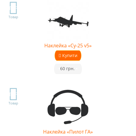
TOP
Товар
Наклейка «Су-25 v5»
Купити
•
60 грн.
•
TOP
Товар
Наклейка «Пилот ГА»