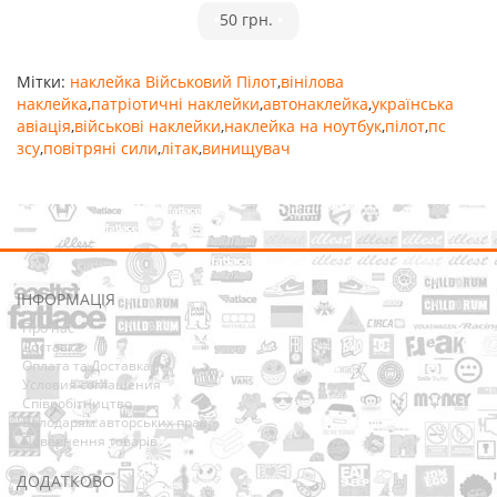
•
50 грн.
•
Мітки:
наклейка Військовий Пілот
,
вінілова
наклейка
,
патріотичні наклейки
,
автонаклейка
,
українська
авіація
,
військові наклейки
,
наклейка на ноутбук
,
пілот
,
пс
зсу
,
повітряні сили
,
літак
,
винищувач
ІНФОРМАЦІЯ
Про нас
Доставка
Оплата та Доставка
Условия соглашения
Співробітництво
Володарям авторських прав
Повернення товарів
ДОДАТКОВО