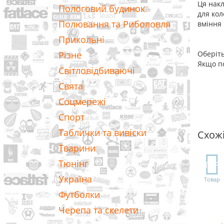
Ця накл
Пологовий будинок
для кол
Полювання та Риболовля
вміння 
Прикольні
Різне
Оберіть
Якщо по
Світловідбиваючі
Свята
Соцмережі
Спорт
Таблички та вивіски
Схож
Тварини
Тюнінг
TOP
Україна
Товар
Футболки
Черепа та скелети