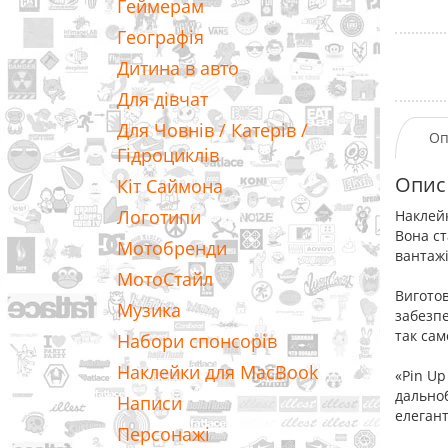
Геймерам
Географія
Дитина в авто
Для дівчат
Для Човнів / Катерів /
Оп
Гідроциклів
Опис
Кіт Саймона
Логотипи
Наклейк
Вона ст
Мотобренди
вантажі
МотоСтайл
Виготов
Музика
забезпе
так сам
Набори спонсорів
Наклейки для MacBook
«Pin Up
дальноб
Написи
елегант
Персонажі