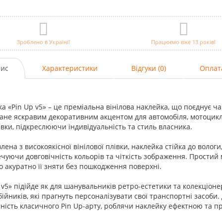
Зроблено в Україні!
Працюємо вже 13 років!
ис
Характеристики
Відгуки (0)
Оплат
а «Pin Up v5» – це преміальна вінілова наклейка, що поєднує чар
ане яскравим декоративним акцентом для автомобіля, мотоцикла
вки, підкреслюючи індивідуальність та стиль власника.
лена з високоякісної вінілової плівки, наклейка стійка до волог
чуючи довговічність кольорів та чіткість зображення. Простий
о акуратно її зняти без пошкодження поверхні.
 v5» підійде як для шанувальників ретро-естетики та колекціонерів
ійників, які прагнуть персоналізувати свої транспортні засоби.
ність класичного Pin Up-арту, роблячи наклейку ефектною та 