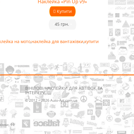
»
Наклейка «Pin Up v9»
Купити
•
45 грн.
•
клейка на мото
,
наклейка для вантажівки
,
купити
ВІНІЛОВІ НАКЛЕЙКИ ДЛЯ АВТІВОК ТА
ІНТЕР'ЄРУ
© 2012 – 2026 Auto-Art.com.ua
аїнки, 19