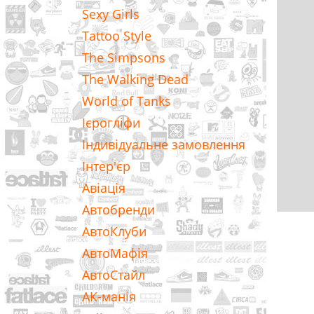
Sexy Girls
Tattoo Style
The Simpsons
The Walking Dead
World of Tanks
Ієрогліфи
Індивідуальне замовлення
Інтер'єр
Авіація
Автобренди
АвтоКлуби
АвтоМафія
АвтоСтайл
АК-манія