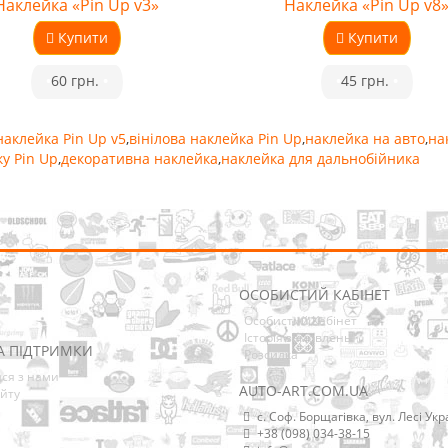
Наклейка «Pin Up v3»
Наклейка «Pin Up v8
Купити
Купити
•
60 грн.
•
•
45 грн.
•
наклейка Pin Up v5
,
вінілова наклейка Pin Up
,
наклейка на авто
,
на
у Pin Up
,
декоративна наклейка
,
наклейка для дальнобійника
ОСОБИСТИЙ КАБІНЕТ
Особистий Кабінет
Історія замовлень
А ПІДТРИМКИ
Розсилка
ися з нами
AUTO-ART.COM.UA
йту
с. Соф. Борщагівка, вул. Лесі Укр
+38 (098) 034-38-15