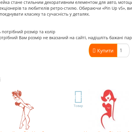
ейка стане стильним декоративним елементом для авто, мотоци
екціонерів та любителів ретро-стилю. Обираючи «Pin Up v5», ви 
поєднувати класику та сучасність у деталях.
 потрібний розмір та колір
трібний Вам розмір не вказаний на сайті, надішліть бажані па
Купити
і
TOP
Товар