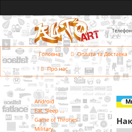
Телефон
Головна
Оплата та Доставка
Про нас
Категорії
Android
Eat, Sleep ...
Нак
Game of Thrones
Military