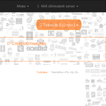
Мова
Мій обліковий запис
Товарів: 0 (0 грн.)
Співробітництво
Головна
Наклейка «Pin Up v5»