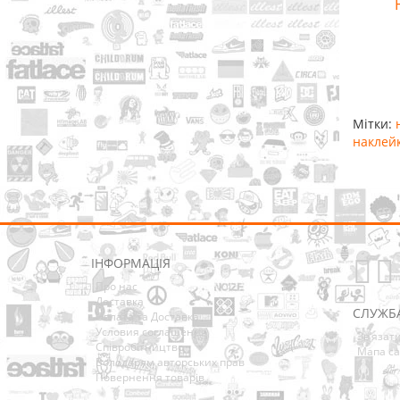
Мітки:
наклейк
ІНФОРМАЦІЯ
Про нас
Доставка
СЛУЖБ
Оплата та Доставка
Условия соглашения
Зв’язат
Співробітництво
Мапа са
Володарям авторських прав
Повернення товарів