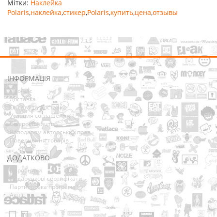
Мітки:
Наклейка
Polaris
,
наклейка
,
стикер
,
Polaris
,
купить
,
цена
,
отзывы
ІНФОРМАЦІЯ
Про нас
Доставка
Оплата та Доставка
Условия соглашения
Співробітництво
Володарям авторських прав
Повернення товарів
ДОДАТКОВО
Виробники
Подарункові сертифікати
Партнерська програма
Акції