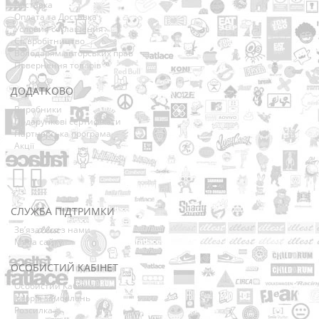
Доставка
Оплата та Доставка
Условия соглашения
Співробітництво
Володарям авторських прав
Повернення товарів
ДОДАТКОВО
Виробники
Подарункові сертифікати
Партнерська програма
Акції
СЛУЖБА ПІДТРИМКИ
Зв’язатися з нами
Мапа сайту
ОСОБИСТИЙ КАБІНЕТ
Особистий Кабінет
Історія замовлень
Розсилка