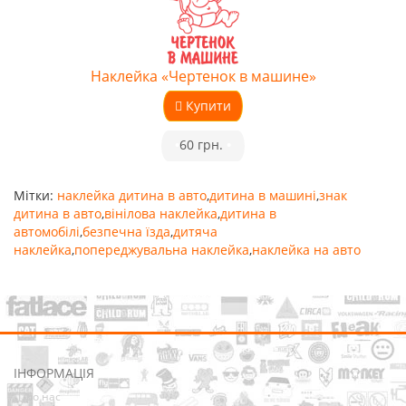
Наклейка «Чертенок в машине»
Купити
•
60 грн.
•
Мітки:
наклейка дитина в авто
,
дитина в машині
,
знак
дитина в авто
,
вінілова наклейка
,
дитина в
автомобілі
,
безпечна їзда
,
дитяча
наклейка
,
попереджувальна наклейка
,
наклейка на авто
ІНФОРМАЦІЯ
Про нас