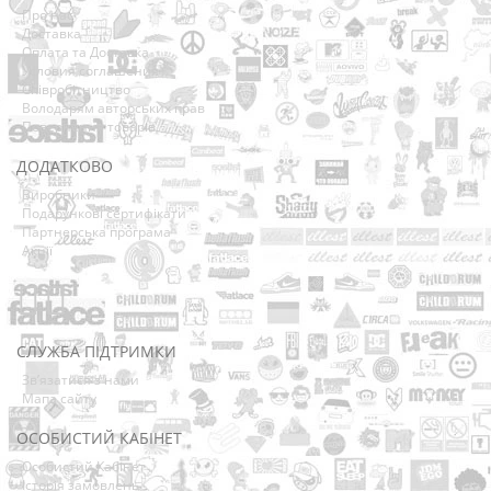
Про нас
Доставка
Оплата та Доставка
Условия соглашения
Співробітництво
Володарям авторських прав
Повернення товарів
ДОДАТКОВО
Виробники
Подарункові сертифікати
Партнерська програма
Акції
СЛУЖБА ПІДТРИМКИ
Зв’язатися з нами
Мапа сайту
ОСОБИСТИЙ КАБІНЕТ
Особистий Кабінет
Історія замовлень