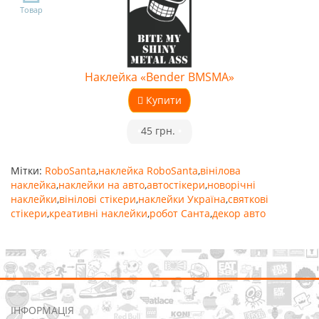
Товар
Наклейка «Bender BMSMA»
Купити
•
45 грн.
•
Мітки:
RoboSanta
,
наклейка RoboSanta
,
вінілова
наклейка
,
наклейки на авто
,
автостікери
,
новорічні
наклейки
,
вінілові стікери
,
наклейки Україна
,
святкові
стікери
,
креативні наклейки
,
робот Санта
,
декор авто
ІНФОРМАЦІЯ