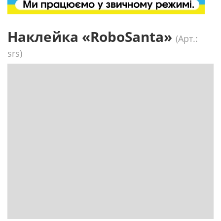
Наклейка «RoboSanta»
(Арт.:
srs)