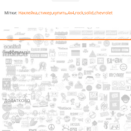
Мітки:
Наклейка
,
стикер
,
купить
,
4x4
,
rock
,
solid
,
chevrolet
ІНФОРМАЦІЯ
Про нас
Доставка
Оплата та Доставка
Условия соглашения
Співробітництво
Володарям авторських прав
Повернення товарів
ДОДАТКОВО
Виробники
Подарункові сертифікати
Партнерська програма
Акції