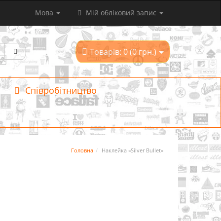
Мова
Мій обліковий запис
Товарів: 0 (0 грн.)
Співробітництво
Головна
Наклейка «Silver Bullet»