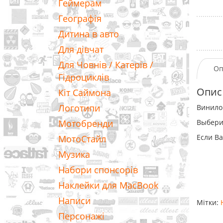
Геймерам
Географія
Дитина в авто
Для дівчат
Для Човнів / Катерів /
Оп
Гідроциклів
Опис
Кіт Саймона
Логотипи
Винилов
Мотобренди
Выбери
Если Ва
МотоСтайл
Музика
Набори спонсорів
Наклейки для MacBook
Написи
Мітки:
Персонажі