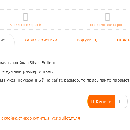
Зроблено в Україні!
Працюємо вже 13 років!
ис
Характеристики
Відгуки (0)
Оплат
ая наклейка «Silver Bullet»
те нужный размер и цвет.
м нужен неуказанный на сайте размер, то присылайте парамет
Купити
Наклейка
,
стикер
,
купить
,
silver
,
bullet
,
пуля