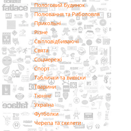
Пологовий будинок
Полювання та Риболовля
Прикольні
Різне
Світловідбиваючі
Свята
Соцмережі
Спорт
Таблички та вивіски
Тварини
Тюнінг
Україна
Футболки
Черепа та скелети