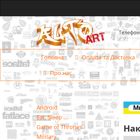
Телефон
Головна
Оплата та Доставка
Про нас
Категорії
Android
Eat, Sleep ...
Нак
Game of Thrones
Military