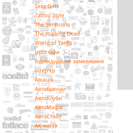
Sexy Girls
Tattoo Style
The Simpsons
The Walking Dead
World of Tanks
Ієрогліфи
Індивідуальне замовлення
Інтер'єр
Авіація
Автобренди
АвтоКлуби
АвтоМафія
АвтоСтайл
АК-манія