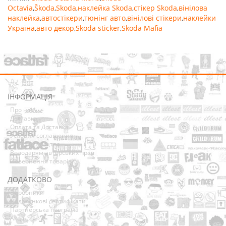
Octavia
,
Škoda
,
Skoda
,
наклейка Skoda
,
стікер Skoda
,
вінілова
наклейка
,
автостікери
,
тюнінг авто
,
вінілові стікери
,
наклейки
Україна
,
авто декор
,
Skoda sticker
,
Skoda Mafia
ІНФОРМАЦІЯ
Про нас
Доставка
Оплата та Доставка
Условия соглашения
Співробітництво
Володарям авторських прав
Повернення товарів
ДОДАТКОВО
Виробники
Подарункові сертифікати
Партнерська програма
Акції