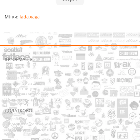
Мітки:
lada
,
лада
ІНФОРМАЦІЯ
Про нас
Доставка
Оплата та Доставка
Условия соглашения
Співробітництво
Володарям авторських прав
Повернення товарів
ДОДАТКОВО
Виробники
Подарункові сертифікати
Партнерська програма
Акції