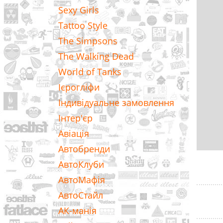
Sexy Girls
Tattoo Style
The Simpsons
The Walking Dead
World of Tanks
Ієрогліфи
Індивідуальне замовлення
Інтер'єр
Авіація
Автобренди
АвтоКлуби
АвтоМафія
АвтоСтайл
АК-манія