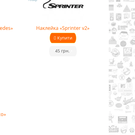
cedes»
Наклейка «Sprinter v2»
Купити
•
45 грн.
•
to»