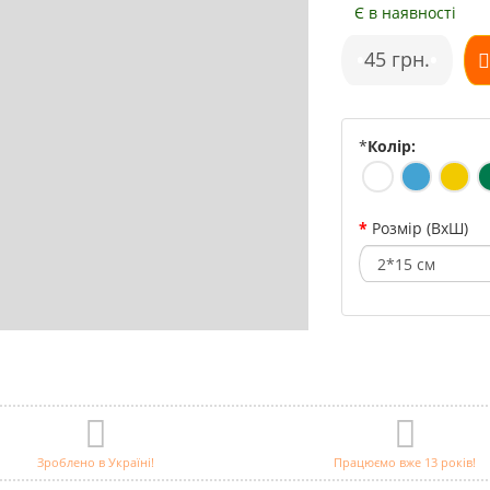
Є в наявності
•
45 грн.
•
*
Колір:
Розмір (ВхШ)
Зроблено в Україні!
Працюємо вже 13 років!