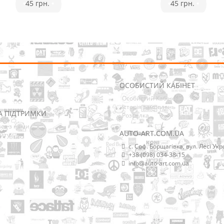
•
45 грн.
•
•
45 грн.
•
ОСОБИСТИЙ КАБІНЕТ
Особистий Кабінет
Історія замовлень
А ПІДТРИМКИ
Розсилка
ися з нами
AUTO-ART.COM.UA
йту
с. Соф. Борщагівка, вул. Лесі Укр
+38 (098) 034-38-15
info@auto-art.com.ua