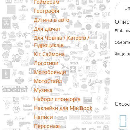
Геймерам
Оп
Географія
Дитина в авто
Опис
Для дівчат
Вінілов
Для Човнів / Катерів /
Оберіть
Гідроциклів
Кіт Саймона
Якщо ва
Логотипи
Мотобренди
МотоСтайл
Музика
Набори спонсорів
Схож
Наклейки для MacBook
Написи
TOP
Персонажі
Товар