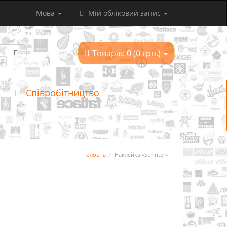
Мова
Мій обліковий запис
Товарів: 0 (0 грн.)
Співробітництво
Головна
Наклейка «Sprinter»