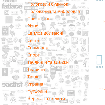
Пологовий будинок
Полювання та Риболовля
Прикольні
Різне
Світловідбиваючі
Свята
Соцмережі
Спорт
TOP
Таблички та вивіски
Товар
Тварини
Тюнінг
Україна
Нак
Футболки
Черепа та скелети