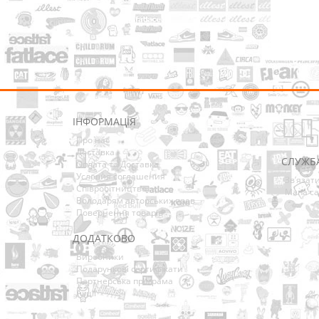
ІНФОРМАЦІЯ
Про нас
Доставка
СЛУЖБ
Оплата та Доставка
Условия соглашения
Зв’язат
Співробітництво
Мапа са
Володарям авторських прав
Повернення товарів
ДОДАТКОВО
Виробники
Подарункові сертифікати
Партнерська програма
Акції