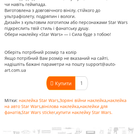
чи навіть геймпада.
Виготовлена з довговічного вінілу, стійкого до
ультрафіолету, подряпин і вологи.
Дизайн з культовим логотипом або персонажами Star Wars
підкреслить твій стиль і фанатську душу.
Обери наклейку «Star Wars» — і Сила буде з тобою!
Оберіть потрібний розмір та колір
Якщо потрібний Вам розмір не вказаний на сайті,
надішліть бажані параметри на пошту support@auto-
art.com.ua
Купити
Мітки:
наклейка Star Wars
,
Зоряні війни наклейка
,
наклейка
на авто Star Wars
,
вінілова наклейка
,
наклейки для
фанатів
,
Star Wars sticker
,
купити наклейку Star Wars.