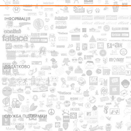
ІНФОРМАЦІЯ
Про нас
Доставка
Оплата та Доставка
Условия соглашения
Співробітництво
Володарям авторських прав
Повернення товарів
ДОДАТКОВО
Виробники
Подарункові сертифікати
Партнерська програма
Акції
СЛУЖБА ПІДТРИМКИ
Зв’язатися з нами
Мапа сайту