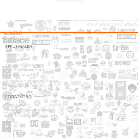
ІНФОРМАЦІЯ
Про нас
Доставка
Оплата та Доставка
Условия соглашения
Співробітництво
Володарям авторських прав
Повернення товарів
ДОДАТКОВО
Виробники
Подарункові сертифікати
Партнерська програма
Акції