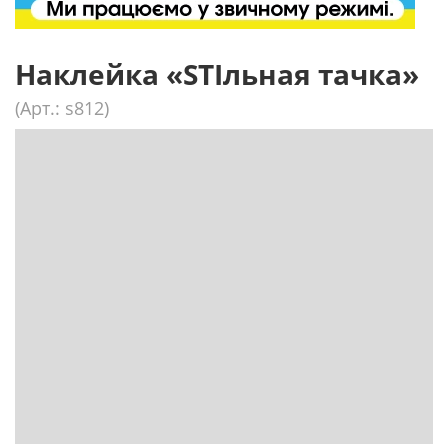
Наклейка «STIльная тачка»
(Арт.: s812)