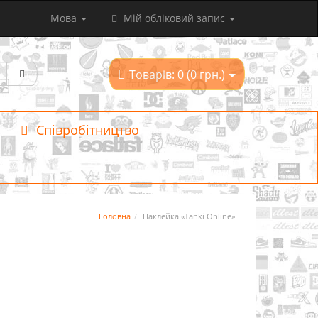
Мова
Мій обліковий запис
Товарів: 0 (0 грн.)
Співробітництво
Головна
Наклейка «Tanki Online»