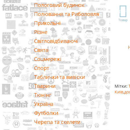
Пологовий будинок
TOP
Полювання та Риболовля
Товар
Прикольні
Різне
Світловідбиваючі
Свята
Соцмережі
Спорт
Таблички та вивіски
Тварини
Мітки:
Київ
,
до
Тюнінг
Україна
Футболки
Черепа та скелети