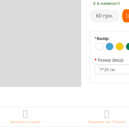
Є в наявності
•
60 грн.
•
*
Колір:
Розмір (ВхШ)
Зроблено в Україні!
Працюємо вже 13 років!