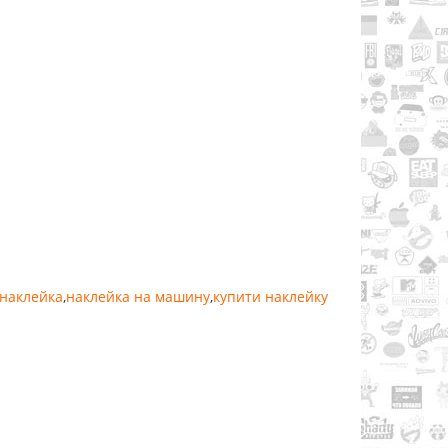
 наклейка
,
наклейка на машину
,
купити наклейку