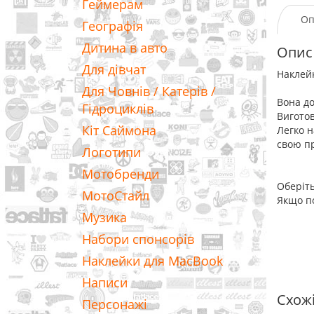
Геймерам
Оп
Географія
Дитина в авто
Опис
Для дівчат
Наклейк
Для Човнів / Катерів /
Вона до
Гідроциклів
Виготов
Кіт Саймона
Легко н
свою пр
Логотипи
Мотобренди
Оберіть
МотоСтайл
Якщо по
Музика
Набори спонсорів
Наклейки для MacBook
Написи
Схож
Персонажі