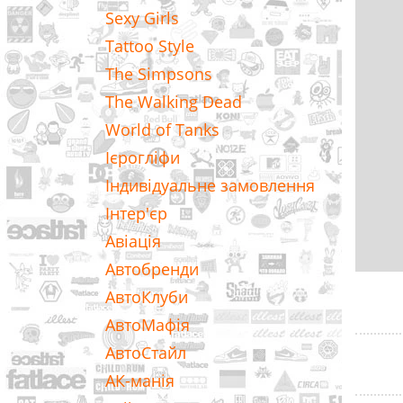
Sexy Girls
Tattoo Style
The Simpsons
The Walking Dead
World of Tanks
Ієрогліфи
Індивідуальне замовлення
Інтер'єр
Авіація
Автобренди
АвтоКлуби
АвтоМафія
АвтоСтайл
АК-манія