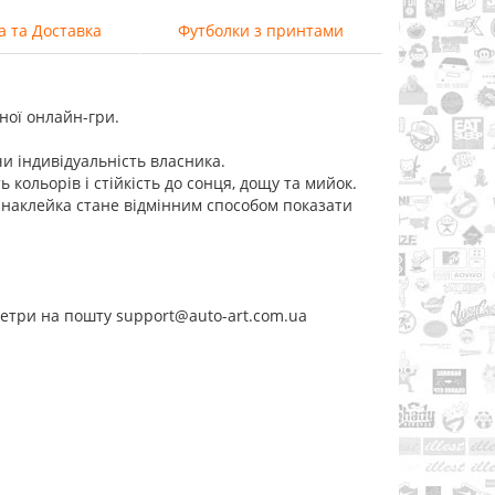
а та Доставка
Футболки з принтами
ної онлайн-гри.
и індивідуальність власника.
ь кольорів і стійкість до сонця, дощу та мийок.
ка наклейка стане відмінним способом показати
метри на пошту support@auto-art.com.ua