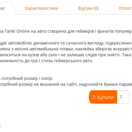
ис
Характеристики
Відгуки (0)
Оплат
а Tanki Online на авто створена для геймерів і фанатів популяр
дає автомобілю динамічного та сучасного вигляду, підкреслююч
лена з якісної автомобільної плівки, наклейка зберігає яскравіст
аноситься на кузов або скло і не залишає слідів при знятті. Та
ихильність до гри і стиль геймерського авто.
 потрібний розмір і колір.
трібний розмір не вказаний на сайті, надсилайте бажані пара
Купити
і