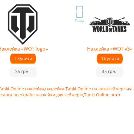
TOP
Товар
Наклейка «WOT logo»
Наклейка «WOT v3»
Купити
Купити
•
35 грн.
•
•
45 грн.
•
Tanki Online наклейка
,
наклейка Tanki Online на авто
,
геймерська
ставка по Україні
,
наклейки для геймерів
,
Tanki Online авто