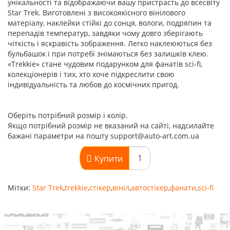
унікальності та відображаючи вашу пристрасть до всесвіту
Star Trek. Виготовлені з високоякісного вінілового
матеріалу, наклейки стійкі до сонця, вологи, подряпин та
перепадів температур, завдяки чому довго зберігають
чіткість і яскравість зображення. Легко наклеюються без
бульбашок і при потребі знімаються без залишків клею.
«Trekkie» стане чудовим подарунком для фанатів sci-fi,
колекціонерів і тих, хто хоче підкреслити свою
індивідуальність та любов до космічних пригод.
Оберіть потрібний розмір і колір.
Якщо потрібний розмір не вказаний на сайті, надсилайте
бажані параметри на пошту support@auto-art.com.ua
Купити
Мітки:
Star Trek
,
trekkie
,
стікер
,
вініл
,
автостікер
,
фанати
,
sci-fi