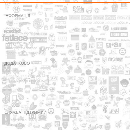
ІНФОРМАЦІЯ
Про нас
Доставка
Оплата та Доставка
Условия соглашения
Співробітництво
Володарям авторських прав
Повернення товарів
ДОДАТКОВО
Виробники
Подарункові сертифікати
Партнерська програма
Акції
СЛУЖБА ПІДТРИМКИ
Зв’язатися з нами
Мапа сайту