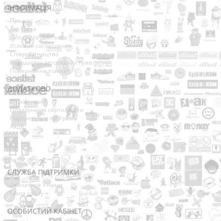
ІНФОРМАЦІЯ
Про нас
Доставка
Оплата та Доставка
Условия соглашения
Співробітництво
Володарям авторських прав
Повернення товарів
ДОДАТКОВО
Виробники
Подарункові сертифікати
Партнерська програма
Акції
СЛУЖБА ПІДТРИМКИ
Зв’язатися з нами
Мапа сайту
ОСОБИСТИЙ КАБІНЕТ