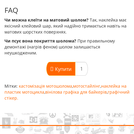
FAQ
Чи можна клеїти на матовий шолом?
Так, наклейка має
якісний клейовий шар, який надійно тримається навіть на
матових шорстких поверхнях.
Чи псує вона покриття шолома?
При правильному
демонтажі (нагрів феном) шолом залишається
неушкодженим.
Купити
Мітки:
кастомізація мотошолома
,
мотостайлінг
,
наклейка на
пластик мотоцикла
,
вінілова графіка для байкерів
,
графічний
стікер.