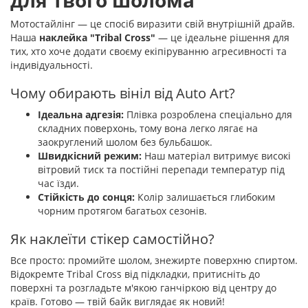
для твого шолома
Мотостайлінг — це спосіб виразити свій внутрішній драйв.
Наша
наклейка "Tribal Cross"
— це ідеальне рішення для
тих, хто хоче додати своєму екіпіруванню агресивності та
індивідуальності.
Чому обирають вініл від Auto Art?
Ідеальна адгезія:
Плівка розроблена спеціально для
складних поверхонь, тому вона легко лягає на
заокруглений шолом без бульбашок.
Швидкісний режим:
Наш матеріал витримує високі
вітровий тиск та постійні перепади температур під
час їзди.
Стійкість до сонця:
Колір залишається глибоким
чорним протягом багатьох сезонів.
Як наклеїти стікер самостійно?
Все просто: промийте шолом, знежирте поверхню спиртом.
Відокремте Tribal Cross від підкладки, притисніть до
поверхні та розгладьте м'якою ганчіркою від центру до
країв. Готово — твій байк виглядає як новий!