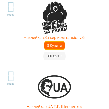
TOP
Товар
Наклейка «За кермом танкіст v3»
Купити
•
60 грн.
•
TOP
Товар
Наклейка «UA Т.Г. Шевченко»