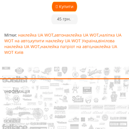
Купити
•
45 грн.
•
Мітки:
наклейка UA WOT
,
автонаклейка UA WOT
,
наліпка UA
WOT на авто
,
купити наклейку UA WOT Україна
,
вінілова
наклейка UA WOT
,
наклейка патріот на авто
,
наклейка UA
WOT Київ
ІНФОРМАЦІЯ
Про нас
Доставка
Оплата та Доставка
Условия соглашения
Співробітництво
Володарям авторських прав
Повернення товарів