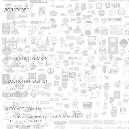
ДОДАТКОВО
Виробники
Подарункові сертифікати
Партнерська програма
Акції
СЛУЖБА ПІДТРИМКИ
Зв’язатися з нами
Мапа сайту
ОСОБИСТИЙ КАБІНЕТ
Особистий Кабінет
Історія замовлень
Розсилка
AUTO-ART.COM.UA
с. Соф. Борщагівка, вул. Лесі Українки, 19
+38 (098) 034-38-15
info@auto-art.com.ua