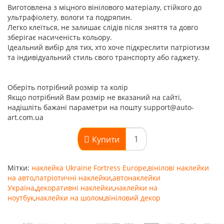
Виготовлена з міцного вінілового матеріалу, стійкого до
ультрафіолету, вологи та подряпин.
Легко клеїться, не залишає слідів після зняття та довго
зберігає насиченість кольору.
Ідеальний вибір для тих, хто хоче підкреслити патріотизм
та індивідуальний стиль свого транспорту або гаджету.
Оберіть потрібний розмір та колір
Якщо потрібний Вам розмір не вказаний на сайті,
надішліть бажані параметри на пошту support@auto-
art.com.ua
Купити
Мітки:
наклейка Ukraine Fortress Europe
,
вінілові наклейки
на авто
,
патріотичні наклейки
,
автонаклейки
Україна
,
декоративні наклейки
,
наклейки на
ноутбук
,
наклейки на шолом
,
вініловий декор