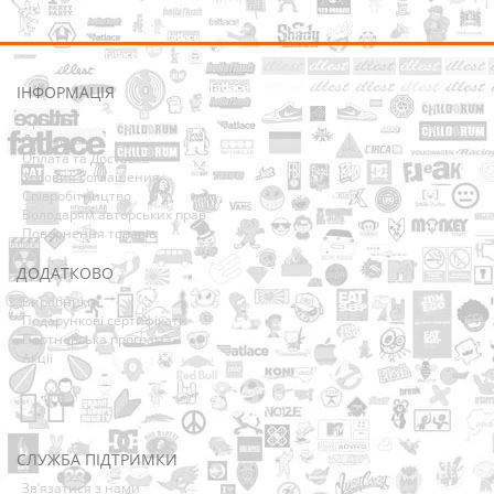
ІНФОРМАЦІЯ
Про нас
Доставка
Оплата та Доставка
Условия соглашения
Співробітництво
Володарям авторських прав
Повернення товарів
ДОДАТКОВО
Виробники
Подарункові сертифікати
Партнерська програма
Акції
СЛУЖБА ПІДТРИМКИ
Зв’язатися з нами