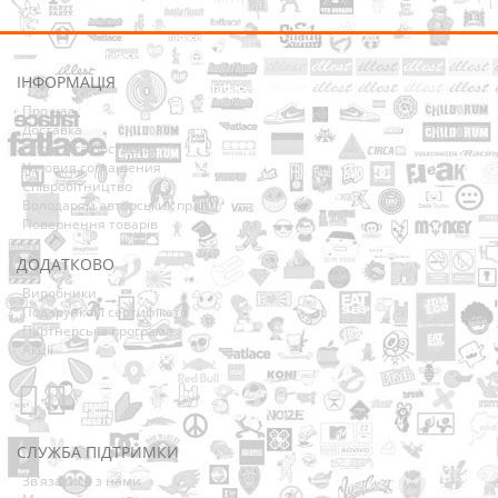
ІНФОРМАЦІЯ
Про нас
Доставка
Оплата та Доставка
Условия соглашения
Співробітництво
Володарям авторських прав
Повернення товарів
ДОДАТКОВО
Виробники
Подарункові сертифікати
Партнерська програма
Акції
СЛУЖБА ПІДТРИМКИ
Зв’язатися з нами