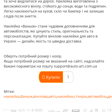
та хоче виділитися на дорозі. Наклейка виготовлена з
високоякісного вінілу, стійкого до сонця, води та подряпин.
Легко наклеюється на кузов, скло чи бампер і не залишає
слідів після зняття.
Наклейка «Ваньок» стане чудовим доповненням для
автомобілістів, які цінують стиль, оригінальність та
персоналізацію. Купуйте вінілові наклейки для авто в
Україні — дизайн, якість та швидка доставка.
Оберіть потрібний розмір і колір.
Якщо потрібний розмір не вказаний на сайті, надсилайте
бажані параметри на пошту support@auto-art.com.ua
Купити
Мітки:
наклейка
,
Ваньок
,
вінілова
,
авто
,
наклейки
,
стікери
,
автомобіль
,
де