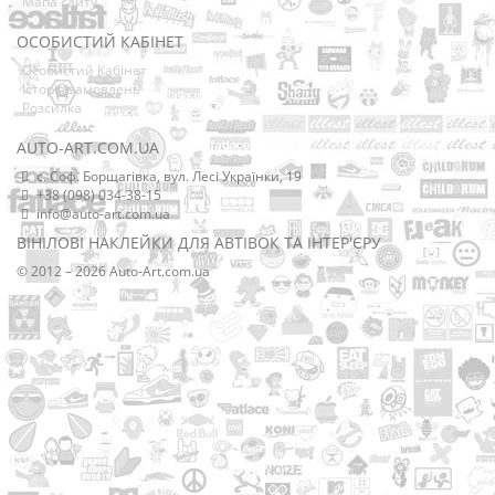
Мапа сайту
ОСОБИСТИЙ КАБІНЕТ
Особистий Кабінет
Історія замовлень
Розсилка
AUTO-ART.COM.UA
с. Соф. Борщагівка, вул. Лесі Українки, 19
+38 (098) 034-38-15
info@auto-art.com.ua
ВІНІЛОВІ НАКЛЕЙКИ ДЛЯ АВТІВОК ТА ІНТЕР'ЄРУ
© 2012 – 2026 Auto-Art.com.ua