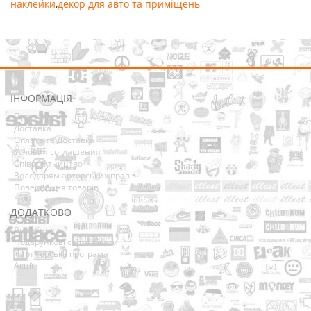
наклейки
,
декор для авто та приміщень
ІНФОРМАЦІЯ
Про нас
Доставка
Оплата та Доставка
Условия соглашения
Співробітництво
Володарям авторських прав
Повернення товарів
ДОДАТКОВО
Виробники
Подарункові сертифікати
Партнерська програма
Акції