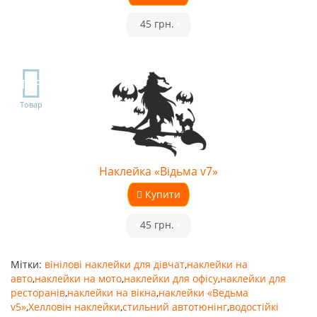
•
45 грн.
•
TOP
Товар
Наклейка «Відьма v7»
Купити
•
45 грн.
•
Мітки:
вінілові наклейки для дівчат
,
наклейки на
авто
,
наклейки на мото
,
наклейки для офісу
,
наклейки для
ресторанів
,
наклейки на вікна
,
наклейки «Ведьма
v5»
,
Хелловін наклейки
,
стильний автотюнінг
,
водостійкі