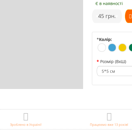
Є в наявності
•
45 грн.
•
*
Колір:
Розмір (ВхШ)
Зроблено в Україні!
Працюємо вже 13 років!