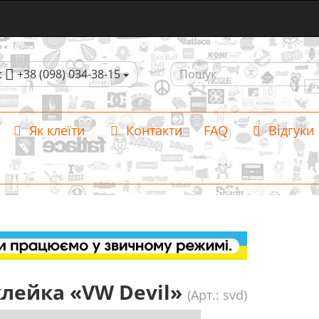
:
+38 (098) 034-38-15
Як клеїти
Контакти
FAQ
Відгуки
лейка «VW Devil»
(Арт.: svd)