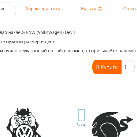
ис
Характеристики
Відгуки (0)
Оплат
ая наклейка VW (VolksWagen) Devil
те нужный размер и цвет.
м нужен неуказанный на сайте размер, то присылайте парамет
Купити
і
TOP
Товар