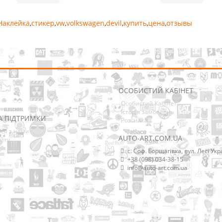
Наклейка
,
стикер
,
vw
,
volkswagen
,
devil
,
купить
,
цена
,
отзывы
ОСОБИСТИЙ КАБІНЕТ
Особистий Кабінет
Історія замовлень
А ПІДТРИМКИ
Розсилка
ися з нами
AUTO-ART.COM.UA
йту
с. Соф. Борщагівка, вул. Лесі Укр
+38 (098) 034-38-15
info@auto-art.com.ua