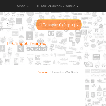
Мова
Мій обліковий запис
Товарів: 0 (0 грн.)
Співробітництво
Головна
Наклейка «VW Devil»