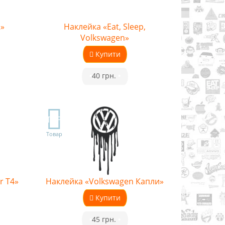
2»
Наклейка «Eat, Sleep,
Volkswagen»
Купити
•
40 грн.
•
TOP
Товар
r T4»
Наклейка «Volkswagen Капли»
Купити
•
45 грн.
•