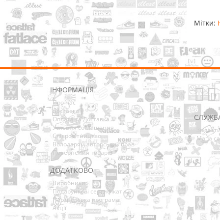
Мітки:
ІНФОРМАЦІЯ
Про нас
Доставка
СЛУЖБ
Оплата та Доставка
Условия соглашения
Зв’язат
Співробітництво
Мапа са
Володарям авторських прав
Повернення товарів
ДОДАТКОВО
Виробники
Подарункові сертифікати
Партнерська програма
Акції