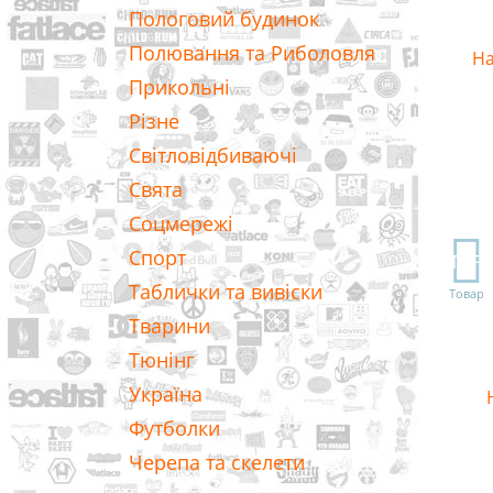
Пологовий будинок
Полювання та Риболовля
На
Прикольні
Різне
Світловідбиваючі
Свята
Соцмережі
Спорт
TOP
Таблички та вивіски
Товар
Тварини
Тюнінг
Україна
Футболки
Черепа та скелети