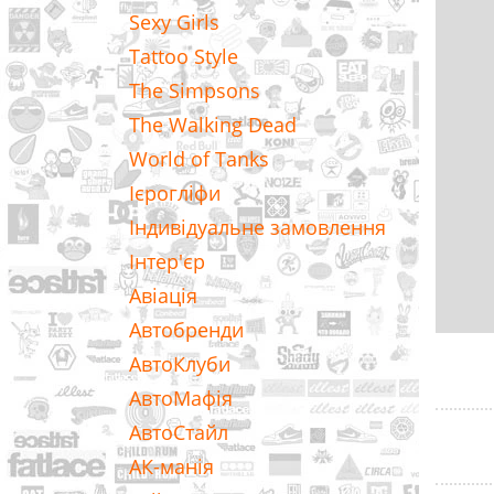
Sexy Girls
Tattoo Style
The Simpsons
The Walking Dead
World of Tanks
Ієрогліфи
Індивідуальне замовлення
Інтер'єр
Авіація
Автобренди
АвтоКлуби
АвтоМафія
АвтоСтайл
АК-манія