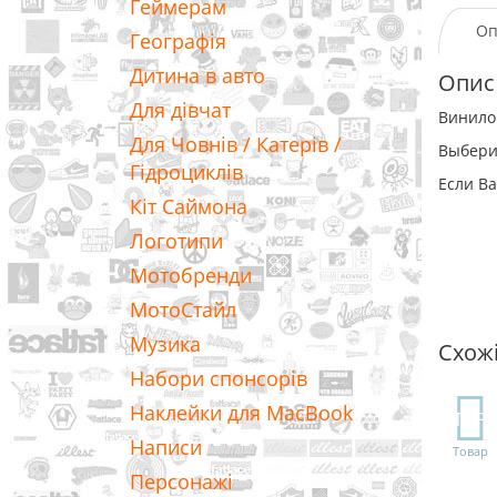
Геймерам
Оп
Географія
Дитина в авто
Опис
Для дівчат
Винилов
Для Човнів / Катерів /
Выбери
Гідроциклів
Если Ва
Кіт Саймона
Логотипи
Мотобренди
МотоСтайл
Музика
Схож
Набори спонсорів
Наклейки для MacBook
TOP
Написи
Товар
Персонажі